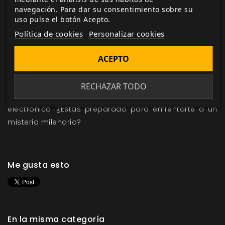
navegación. Para dar su consentimiento sobre su
fácil desarrollar líneas paralelas en la historia, e
uso pulse el botón Acepto.
incluso cambiar los personajes pregenerados por
Política de cookies
Personalizar cookies
otros creados por los jugadores.
El Judio Errante
saldrá a la venta en las próximas
ACEPTO
semanas, contando con 65 páginas a color y blanco
y negro, y más de 35.000 palabras de pura aventura.
RECHAZAR TODO
Su precio será de 9,99€ en papel y 4,00€ en formato
electrónico. ¿Estás preparado para enfrentarte a un
misterio milenario?
Me gusta esto
En la misma categoría