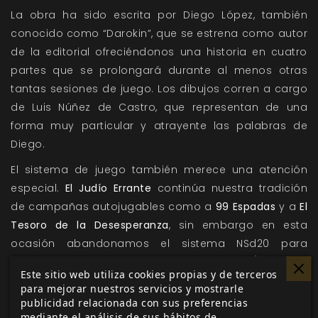
La obra ha sido escrita por Diego López, también
conocido como “Darokin”, que se estrena como autor
de la editorial ofreciéndonos una historia en cuatro
partes que se prolongará durante al menos otras
tantas sesiones de juego. Los dibujos corren a cargo
de Luis Núñez de Castro, que representan de una
forma muy particular y atrayente las palabras de
Diego.
El sistema de juego también merece una atención
especial.
El Judío Errante
continúa nuestra tradición
de campañas autojugables como a
99 Espadas
y a
El
Tesoro de la Desesperanza
, sin embargo en esta
ocasión abandonamos el sistema NSd20 para
desarrollar la aventura con el sistema Hitos (
La Mirada
Este sitio web utiliza cookies propias y de terceros
del Centinela, Cultos Innombrables
), que nos permite
para mejorar nuestros servicios y mostrarle
incluir un reglamento más completo sin necesidad de
publicidad relacionada con sus preferencias
mediante el análisis de sus hábitos de
mayor complejidad. Por primera vez será realmente