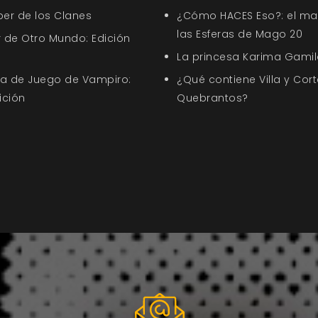
ber de los Clanes
¿Cómo HACES Eso?: el ma
las Esferas de Mago 20
 de Otro Mundo: Edición
La princesa Karima Gamil
uía de Juego de Vampiro:
¿Qué contiene Villa y Cort
ición
Quebrantos?