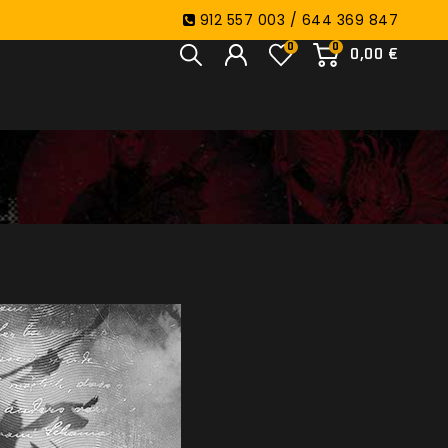
912 557 003 / 644 369 847
0
0
0,00 €