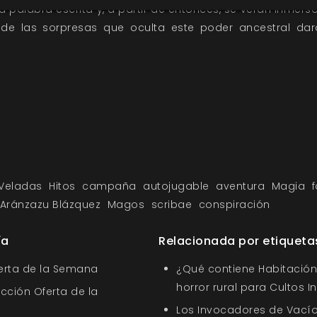
a palabra escrita y, a partir de entonces, se verán inmer
onde las sorpresas que oculta este poder ancestral d
 Veladas
Hitos
campaña
autojugable
aventura
Magia
Aránzazu Blázquez
Magos
scribae
conspiración
ía
Relacionada por etiqueta
ferta de la Semana
¿Qué contiene Habitación 
horror rural para Cultos 
ección Oferta de la
Los Invocadores de Vací