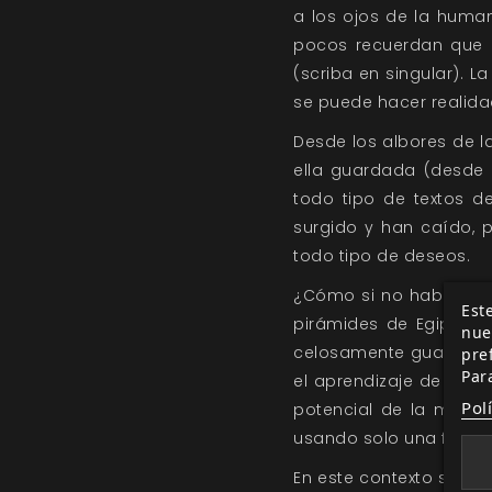
a los ojos de la humani
pocos recuerdan que e
(scriba en singular). L
se puede hacer realida
Desde los albores de l
ella guardada (desde 
todo tipo de textos d
surgido y han caído, 
todo tipo de deseos.
¿Cómo si no habría ll
Este
pirámides de Egipto s
nue
celosamente guardado 
pre
Par
el aprendizaje de la e
Pol
potencial de la magia
usando solo una fracci
En este contexto se in