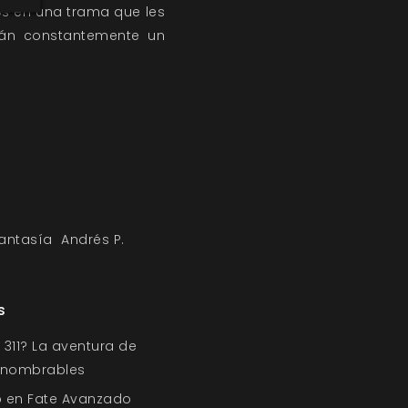
sos en una trama que les
arán constantemente un
fantasía
Andrés P.
s
311? La aventura de
Innombrables
o en Fate Avanzado