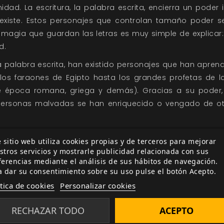
dad. La escritura, la palabra escrita, encierra un poder
xiste. Estos personajes que controlan tamaño poder s
a magia que guardan las letras es muy simple de explicar
d.
a palabra escrita, han existido personajes que han apren
los faraones de Egipto hasta los grandes profetas de la
e época romana, griega y demás). Gracias a su poder
personas malvadas se han enriquecido o vengado de o
egado el hombre a la Luna, la bomba atómica habría alc
 sitio web utiliza cookies propias y de terceros para mejorar
e habrían alzado con la escasa tecnología del momen
stros servicios y mostrarle publicidad relacionada con sus
del resto de la humanidad y, en el momento en que s
ferencias mediante el análisis de sus hábitos de navegación.
a dar su consentimiento sobre su uso pulse el botón Acepto.
scritura, se tuvo especial cuidado en que la mayoría no l
ítica de cookies
Personalizar cookies
 de la palabra escrita, usándola solo para apuntar info
ón de todo su potencial.
RECHAZAR TODO
ACEPTO
serta la campaña
Palabras Veladas
. Los personajes protag