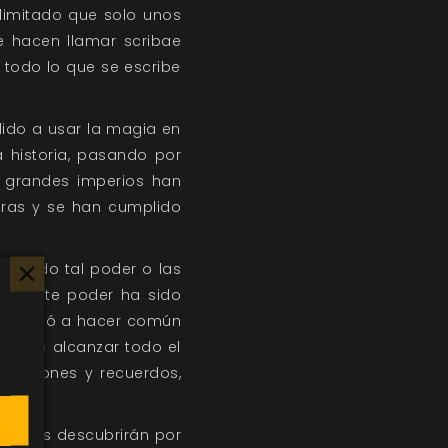
 ilimitado que solo unos
e hacen llamar scribae
: todo lo que se escribe
dido a usar la magia en
 historia, pasando por
, grandes imperios han
tras y se han cumplido
anzado tal poder o las
to? Este poder ha sido
e empezó a hacer común
ograse alcanzar todo el
rmaciones y recuerdos,
onistas descubrirán por