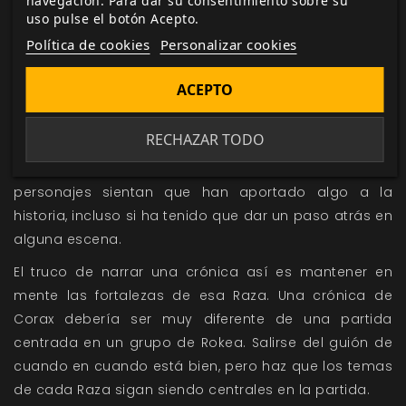
navegación. Para dar su consentimiento sobre su
aliados Mokolé y Gurahl destruyen la infraestructura
uso pulse el botón Acepto.
de la propia mina. Con tal diversidad de habilidades
Política de cookies
Personalizar cookies
corres el riesgo de que algunos jugadores se sientan
inútiles (un Kitsune que viaje con un Gurahl, un Khan y
ACEPTO
un Rokea no va a aportar mucho a una historia
centrada únicamente en el combate). El Narrador
RECHAZAR TODO
debería variar los desafíos a los que se enfrentará el
grupo, mezclando las cosas para que todos los
personajes sientan que han aportado algo a la
historia, incluso si ha tenido que dar un paso atrás en
alguna escena.
El truco de narrar una crónica así es mantener en
mente las fortalezas de esa Raza. Una crónica de
Corax debería ser muy diferente de una partida
centrada en un grupo de Rokea. Salirse del guión de
cuando en cuando está bien, pero haz que los temas
de cada Raza sigan siendo centrales en la partida.