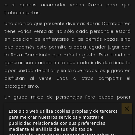
o si quieres acomodar varias Razas para que
trabajen juntas.
Una crónica que presente diversas
Razas Cambiantes
tiene varias ventajas. No sólo cada personaje estará
en posición de enfrentarse a las demás Razas, sino
que además esto permite a cada jugador jugar con
la Raza Cambiante que más le guste. Esto tiende a
generar una partida en la que cada individuo tiene la
oportunidad de brillar y en la que todos los jugadores
disfrutan al verse unos a otros compartir el
protagonismo.
Un grupo mixto de personajes Fera puede poner
sobre la mesa un gran conjunto de capacidades y
Este sitio web utiliza cookies propias y de terceros
habilidades; mientras el Ananasi y el Bastet entran
para mejorar nuestros servicios y mostrarle
sigilosamente en la oficina principal de la empresa
publicidad relacionada con sus preferencias
minera para conseguir pruebas de su corrupción, sus
mediante el análisis de sus hábitos de