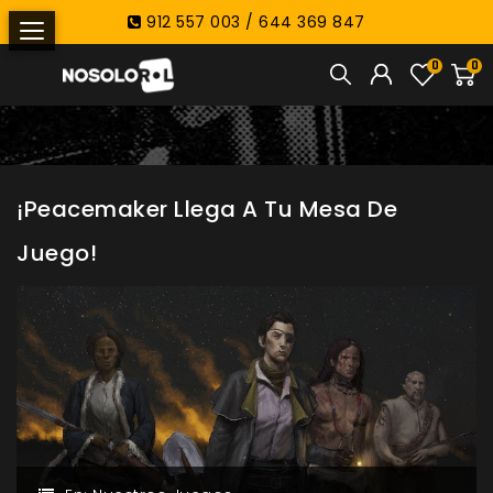
912 557 003 / 644 369 847
0
0
¡Peacemaker Llega A Tu Mesa De
Juego!