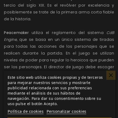
tercio del siglo XIX. Es el revólver por excelencia y
posiblemente se trate de la primera arma corta fiable
de la historia.
Peacemaker
utiliza el reglamento del sistema
CdB
Engine
, que se basa en un único sistema de tiradas
para todas las acciones de los personajes que se
realicen durante la partida. En el juego se utilizan
niveles de poder para regular lo heroicos que pueden
ser los personajes. El director de juego debe escoger
un nivel de poder para su partida, que establecerá la
Este sitio web utiliza cookies propias y de terceros
cantidad de puntos de desarrollo que reciben los
para mejorar nuestros servicios y mostrarle
jugadores para crear a sus personajes, la cantidad
publicidad relacionada con sus preferencias
mediante el análisis de sus hábitos de
que pueden gastar en habilidades y talentos y los
navegación. Para dar su consentimiento sobre su
niveles máximos y mínimos de habilidades al crear el
uso pulse el botón Acepto.
personaje. Hay tres niveles de poder: Mediocre,
Política de cookies
Personalizar cookies
Normal y Grande.