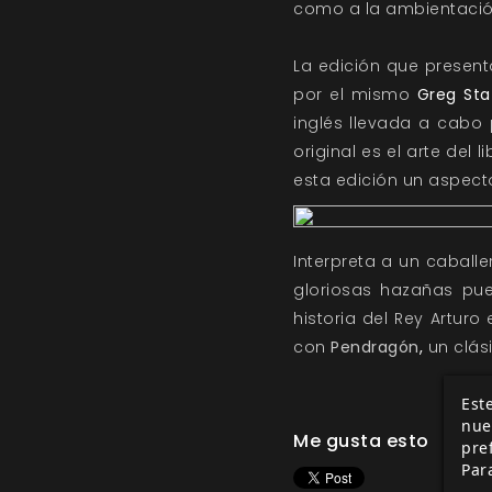
como a la ambientación 
La edición que present
por el mismo
Greg Sta
inglés llevada a cabo
original es el arte del l
esta edición un aspect
Interpreta a un caball
gloriosas hazañas pue
historia del Rey Artur
con
Pendragón
,
un clási
Este
nue
Me gusta esto
pre
Par