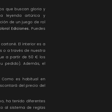
os que buscan gloria y
a leyenda artúrica y
ición de un juego de rol
olorol Ediciones
.
Puedes
artoné. El interior es a
s o a través de nuestra
e a partir de 50 € los
tu pedido). Además, el
.
Como es habitual en
escontará del precio del
o, ha tenido diferentes
to al sistema de reglas