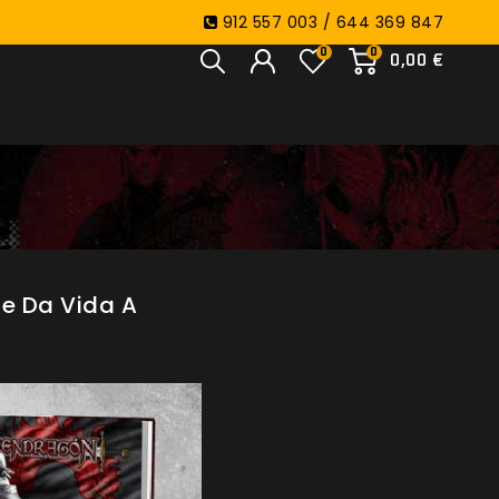
912 557 003 / 644 369 847
0
0
0,00 €
ue Da Vida A