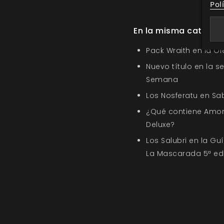
Pol
En la misma categor
Pack Wraith en la O
Nuevo título en la s
Semana
Los Nosferatu en Sa
¿Qué contiene Amor
Deluxe?
Los Salubri en la G
La Mascarada 5ª ed