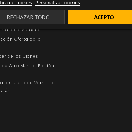
ítica de cookies
Personalizar cookies
RECHAZAR TODO
ACEPTO
ía
Relacionada por etiqueta
ferta de la Semana
ección Oferta de la
ber de los Clanes
 de Otro Mundo: Edición
uía de Juego de Vampiro:
ición