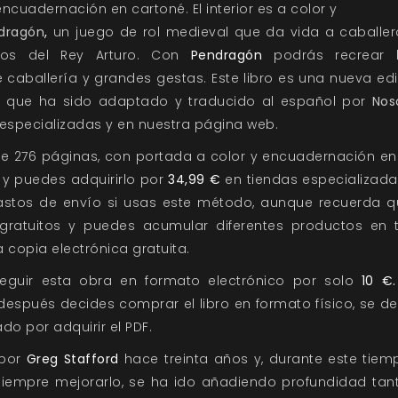
ncuadernación en cartoné. El interior es a color y
dragón
,
un juego de rol medieval que da vida a caballer
pos del Rey Arturo. Con
Pendragón
podrás recrear l
 caballería y grandes gestas. Este libro es una nueva ed
o que ha sido adaptado y traducido al español por
Nos
 especializadas y en nuestra página web.
de 276 páginas, con portada a color y encuadernación en c
, y puedes adquirirlo por
34,99 €
en tiendas especializada
stos de envío si usas este método, aunque recuerda qu
ratuitos y puedes acumular diferentes productos en 
a copia electrónica gratuita.
guir esta obra en formato electrónico por solo
10 €
después decides comprar el libro en formato físico, se d
do por adquirir el PDF.
 por
Greg Stafford
hace treinta años y, durante este tiemp
siempre mejorarlo, se ha ido añadiendo profundidad tan