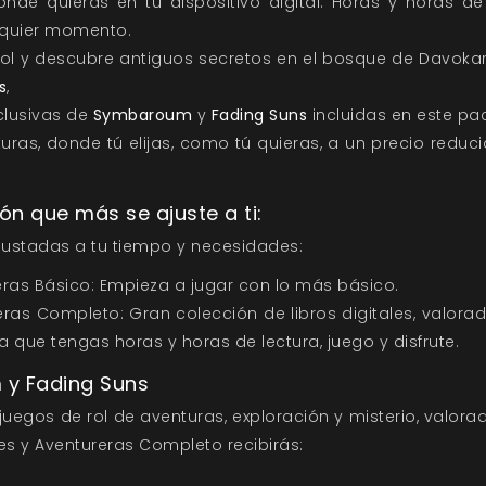
onde quieras en tu dispositivo digital. Horas y horas d
alquier momento.
ol y descubre antiguos secretos en el bosque de Davokar
s
,
clusivas de
Symbaroum
y
Fading Suns
incluidas en este pac
uras, donde tú elijas, como tú quieras, a un precio reduc
ón que más se ajuste a ti:
ajustadas a tu tiempo y necesidades:
eras Básico: Empieza a jugar con lo más básico.
ras Completo: Gran colección de libros digitales, valora
ra que tengas horas y horas de lectura, juego y disfrute.
y Fading Suns
uegos de rol de aventuras, exploración y misterio, valora
res y Aventureras Completo recibirás: