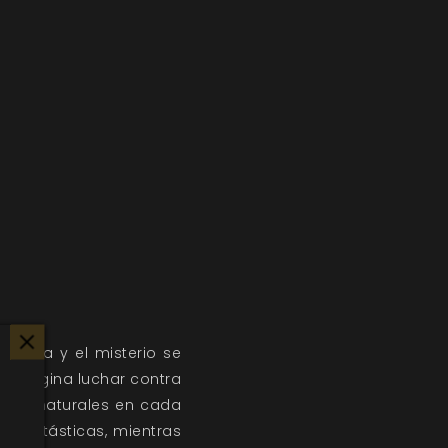
magia y el misterio se
. ¡Imagina luchar contra
s sobrenaturales en cada
s fantásticas, mientras