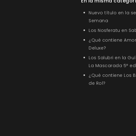
En la misma categor
Nuevo título en la s
Semana
Los Nosferatu en Sa
¿Qué contiene Amor
Deluxe?
Los Salubri en la G
La Mascarada 5ª ed
¿Qué contiene Los 
de Rol?