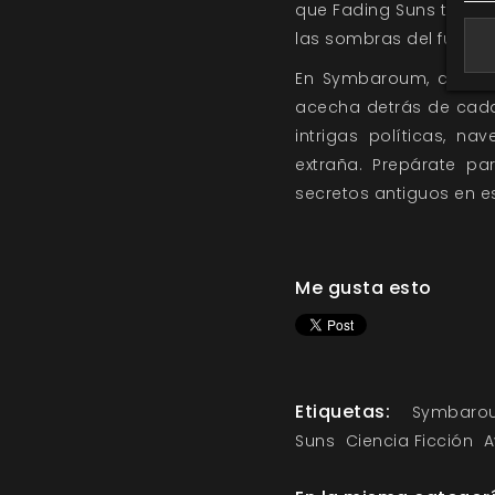
que Fading Suns te su
las sombras del futuro.
En Symbaroum, con su
acecha detrás de cada
intrigas políticas, na
extraña. Prepárate pa
secretos antiguos en e
Me gusta esto
Etiquetas:
Symbaro
Suns
Ciencia Ficción
A