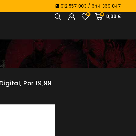
912 557 003 / 644 369 847
0
0
0,00 €
gital, Por 19,99