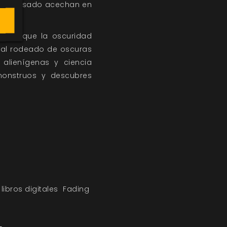
 del pasado acechan en
n el que la oscuridad
ial rodeado de oscuras
s alienígenas y ciencia
 monstruos y descubres
libros digitales
Fading