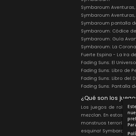
Symbaroum Aventuras,
Symbaroum Aventuras,
Symbaroum pantalla d
Symbaroum: Códice d
Symbaroum: Guía Avan
Symbaroum: La Corona
Fuerte Espina - La Ira 
Fading Suns: El Univers
Fading Suns: Libro de 
Fading Suns: Libro del 
Fading Suns: Pantalla d
¿Qué son los juego
Este
Los juegos de rol de 
nue
mezclan. En estos juego
pre
monstruos terroríficos,
Par
esquina! Symbaroum te 
Pol