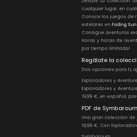
Llévate tu colección d
cualquier lugar, en cu
Conoce los juegos de r
estelares en
Fading Sun
Consigue aventuras ex
Horas y horas de avent
por tiempo limitado!
Regálate la colecci
Dos opciones para ti, 
Exploradores y Aventur
Exploradores y Aventure
19,99 €, en español, pa
PDF de Symbaroum 
Una gran colección de j
19,99 €. Con Explorado
Symbaroum