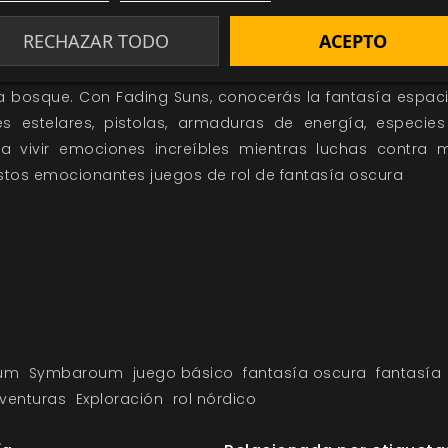
merge en un universo en decadencia, donde los secretos
RECHAZAR TODO
ACEPTO
 ágil sistema, podrás conocer un mundo de fantasía e
 bosque. Con Fading Suns, conocerás la fantasía espac
ves estelares, pistolas, armaduras de energía, especie
ra vivir emociones increíbles mientras luchas contra
stos emocionantes juegos de rol de fantasía oscura
um
Symbaroum
juego básico
fantasía oscura
fantasía
venturas
Exploración
rol nórdico