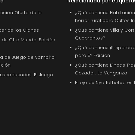
ía
Relacionada por etiqueta
ección Oferta de la
¿Qué contiene Habitación 
horror rural para Cultos 
ber de los Clanes
¿Qué contiene Villa y Cort
Quebrantos?
 de Otro Mundo: Edición
¿Qué contiene ¡Preparada
para 5ª Edición
uía de Juego de Vampiro:
ición
¿Qué contiene Líneas Tra
Cazador: La Venganza
Buscaduendes: El Juego
El ojo de Nyarlathotep en