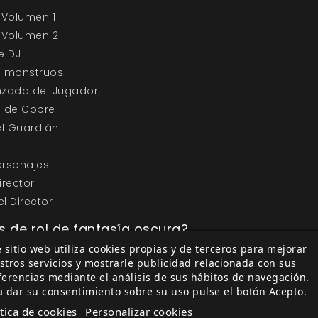
 Volumen 1
 Volumen 2
e DJ
e monstruos
zada del Jugador
 de Cobre
del Guardián
o
Personajes
Director
el Director
s de rol de fantasía oscura?
 sitio web utiliza cookies propias y de terceros para mejorar
fantasía oscura son como entrar en un mundo donde la 
stros servicios y mostrarle publicidad relacionada con sus
s, explorarás tierras llenas de peligros y secretos oscuros
ferencias mediante el análisis de sus hábitos de navegación.
 vivir una batalla en el espacio o enfrentarte a desafío
a dar su consentimiento sobre su uso pulse el botón Acepto.
lleva al bosque misterioso de Davokar, lleno de criatura
ítica de cookies
Personalizar cookies