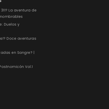
s
311? La aventura de
Innombrables
e: Duelos y
s!? Doce aventuras
zadas en Sangre? |
 Postnomicón Vol.1