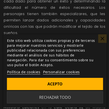
cada dado para obtener un éxito y determinando la
dificultad el número de éxitos necesarios. Los
personajes tienen también especializares, que les
permiten lanzar dados adicionales y capacidades
oníricas con las que podrán modificar el tejido de los
sueños.
Este sitio web utiliza cookies propias y de terceros
Aparte de esta mecánica básica, la experiencia del
para mejorar nuestros servicios y mostrarle
juego se complementa con otros parámetros como
publicidad relacionada con sus preferencias
ya explicamos en la noticia centrada en
el
mediante el análisis de sus hábitos de
navegación. Para dar su consentimiento sobre su
reglamento
de
Dreamraiders
, completando esta
uso pulse el botón Acepto.
novedosa pero sencilla mecánica y permitiendo ser
Política de cookies
Personalizar cookies
adaptada a otros juegos de rol conocidos.
ACEPTO
La presentación de Dreamraiders
RECHAZAR TODO
El día
4 de Enero del 2014
, en el local de las oficinas de
Nosolorol Ediciones
en la
calle Ocaña 32
de Madrid