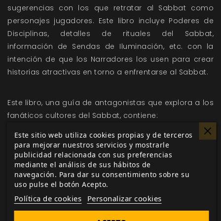
sugerencias con los que retratar al Sabbat como
personajes jugadores. Este libro incluye Poderes de
Disciplinas, detalles de rituales del Sabbat,
información de Sendas de Iluminación, etc. con la
intención de que los Narradores los usen para crear
historias atractivas en torno a enfrentarse al Sabbat.
Este libro, una guía de antagonistas que explora a los
fanáticos cultores del Sabbat, contiene:
Descripciones de las Sendas de Iluminación, los
Este sitio web utiliza cookies propias y de terceros
para mejorar nuestros servicios y mostrarle
fundamentos de la identidad del Sabbat.
publicidad relacionada con sus preferencias
Información sobre la Guerra de la Gehenna y cómo el
mediante el análisis de sus hábitos de
Sabbat se opone a los temibles Antediluvianos.
navegación. Para dar su consentimiento sobre su
uso pulse el botón Acepto.
Nuevas herramientas para expandir tus crónicas,
incluyendo Poderes de Disciplinas, antagonistas
Política de cookies
Personalizar cookies
versátiles y los espeluznantes Ritae de la Mano Negra.