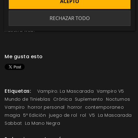
ACEPTO
Sigue la evolución de
Sabbat: La Mano Negra
y otros
de tus juegos y suplementos favoritos mediante
RECHAZAR TODO
nuestras noticias y la sección de desarrollo en
nuestra web.
Me gusta esto
Etiquetas:
Vampiro: La Mascarada
Vampiro V5
Mundo de Tinieblas
Crónica
Suplemento
Nocturnos
Vampiro
horror personal
horror
contemporaneo
magia
5º Edición
juego de rol
rol
V5
La Mascarada
Sabbat
La Mano Negra