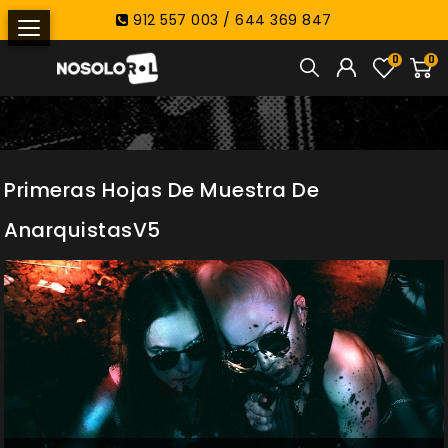
912 557 003 / 644 369 847
0
0
Primeras Hojas De Muestra De
AnarquistasV5