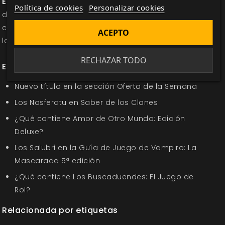
Etiquetas:
Vampiro: Anarquistas
Vampiro V5
Mundo
Política de cookies
Personalizar cookies
de tinieblas
Suplemento
horror personal
horror
contemporaneo
magia
5º Edición
juego de rol
rol
V5
ACEPTO
la mascarada
RECHAZAR TODO
En la misma categoría
Nuevo título en la sección Oferta de la Semana
Los Nosferatu en Saber de los Clanes
¿Qué contiene Amor de Otro Mundo: Edición
Deluxe?
Los Salubri en la Guía de Juego de Vampiro: La
Mascarada 5ª edición
¿Qué contiene Los Buscaduendes: El Juego de
Rol?
Relacionada por etiquetas