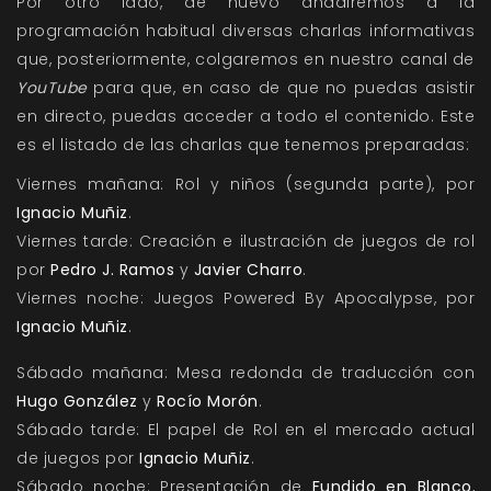
Por otro lado, de nuevo añadiremos a la
programación habitual diversas charlas informativas
que, posteriormente, colgaremos en nuestro canal de
YouTube
para que, en caso de que no puedas asistir
en directo, puedas acceder a todo el contenido. Este
es el listado de las charlas que tenemos preparadas:
Viernes mañana: Rol y niños (segunda parte), por
Ignacio Muñiz
.
Viernes tarde: Creación e ilustración de juegos de rol
por
Pedro J. Ramos
y
Javier Charro
.
Viernes noche: Juegos Powered By Apocalypse, por
Ignacio Muñiz
.
Sábado mañana: Mesa redonda de traducción con
Hugo González
y
Rocío Morón
.
Sábado tarde: El papel de Rol en el mercado actual
de juegos por
Ignacio Muñiz
.
Sábado noche: Presentación de
Fundido en Blanco
,