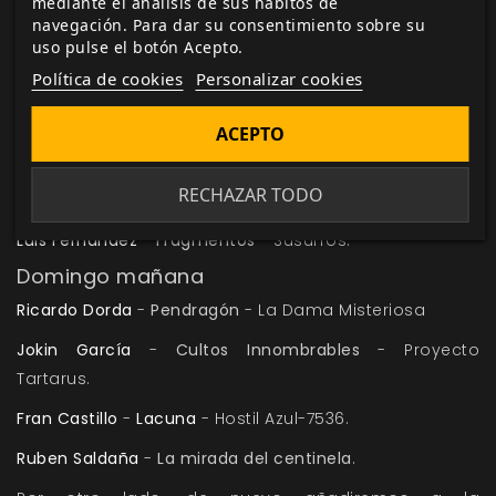
mediante el análisis de sus hábitos de
autor).
navegación. Para dar su consentimiento sobre su
uso pulse el botón Acepto.
Rosa M. Micó
-
InSpectres
Política de cookies
Personalizar cookies
Sábado noche
Ismael Díaz Sacaluga
-
The Weird
.
ACEPTO
Iñaki Raya
- Unrealms - Pilgrim Hill Blues.
RECHAZAR TODO
José Antonio González
-
Trauma Unit
- Unidad TU-18.
Luis Fernández
-
Fragmentos
- Susurros.
Domingo mañana
Ricardo Dorda
-
Pendragón
- La Dama Misteriosa
Jokin García
-
Cultos Innombrables
- Proyecto
Tartarus.
Fran Castillo
-
Lacuna
- Hostil Azul-7536.
Ruben Saldaña
-
La mirada del centinela
.