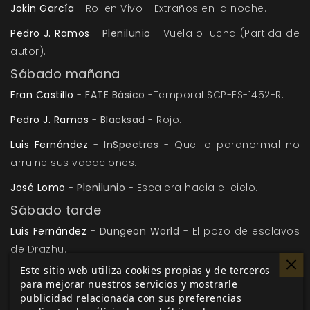
Jokin García
- Rol en Vivo - Extraños en la noche.
Pedro J. Ramos
-
Plenilunio
- Vuela o lucha (Partida de
autor).
Sábado mañana
Fran Castillo
-
FATE Básico
-Temporal SCP-ES-1452-R.
Pedro J. Ramos
-
Blacksad
- Rojo.
Luis Fernández
-
InSpectres
- Que lo paranormal no
arruine sus vacaciones.
José Lomo
-
Plenilunio
- Escalera hacia el cielo.
Sábado tarde
Luis Fernández
-
Dungeon World
- El pozo de esclavos
de Drazhu.
Este sitio web utiliza cookies propias y de terceros
Jokin García
-
FAte acelerado
- La centuria A.
para mejorar nuestros servicios y mostrarle
publicidad relacionada con sus preferencias
Pedro J. Ramos
-
Plenilunio
- Doce pasos (Partida de