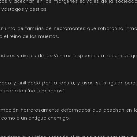
itos y acechan en los márgenes salvajes de la sociedad 
 Vástagos y bestias.
onjunto de familias de necromantes que robaron la inmo
el reino de los muertos.
líderes y rivales de los Ventrue dispuestos a hacer cualqu
rado y unificado por la locura, y usan su singular per
ducar a los “no iluminados”.
formación horrorosamente deformados que acechan en l
s como a un antiguo enemigo.