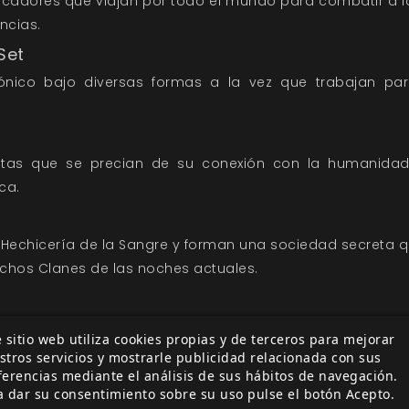
dores que viajan por todo el mundo para combatir a l
ncias.
Set
ónico bajo diversas formas a la vez que trabajan par
istas que se precian de su conexión con la humanida
ca.
Hechicería de la Sangre y forman una sociedad secreta que
chos Clanes de las noches actuales.
ores del Viejo Mundo que controlan la carne y el hueso 
 sitio web utiliza cookies propias y de terceros para mejorar
canzar un plano filosófico superior.
stros servicios y mostrarle publicidad relacionada con sus
ferencias mediante el análisis de sus hábitos de navegación.
a dar su consentimiento sobre su uso pulse el botón Acepto.
radiciones y el status quo de la sociedad de la Estirpe 