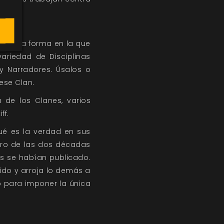
obre la forma en la que
variedad de Disciplinas
y Narradores. Úsalos o
ese Clan.
u de los Clanes, varios
ff.
ué es la verdad en sus
tro de las dos décadas
s se habían publicado.
tido y arroja lo demás a
no para imponer la única