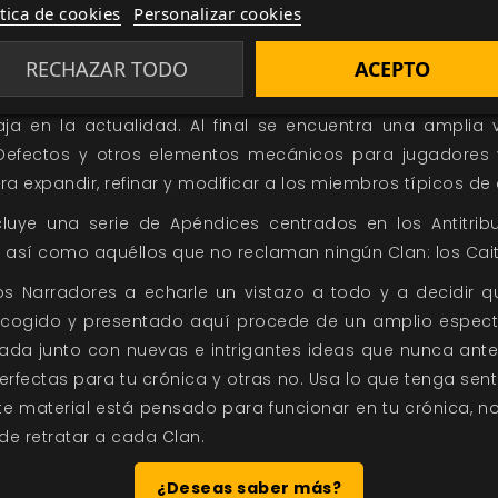
ítica de cookies
Personalizar cookies
arlo.
aber de los Clanes
RECHAZAR TODO
ACEPTO
 con algo de historia del Clan seguida de información s
aja en la actualidad. Al final se encuentra una amplia 
Defectos y otros elementos mecánicos para jugadores 
ra expandir, refinar y modificar a los miembros típicos de 
incluye una serie de Apéndices centrados en los Antitrib
así como aquéllos que no reclaman ningún Clan: los Caiti
s Narradores a echarle un vistazo a todo y a decidir q
 escogido y presentado aquí procede de un amplio espec
ada junto con nuevas e intrigantes ideas que nunca ante
rfectas para tu crónica y otras no. Usa lo que tenga sen
ste material está pensado para funcionar en tu crónica, 
de retratar a cada Clan.
¿Deseas saber más?