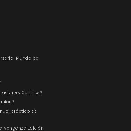
rsario
Mundo de
s
raciones Cainitas?
anion?
nual práctico de
a Venganza Edición