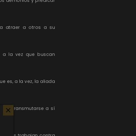
os demonios y predicar
a atraer a otros a su
d a la vez que buscan
 es, a la vez, la aliada
para transmutarse a sí
mientras trabajan contra