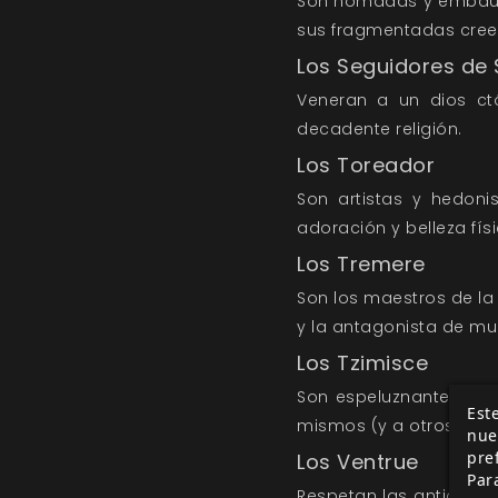
Son nómadas y embauca
sus fragmentadas cree
Los Seguidores de 
Veneran a un dios ct
decadente religión.
Los Toreador
Son artistas y hedon
adoración y belleza físi
Los Tremere
Son los maestros de la 
y la antagonista de mu
Los Tzimisce
Son espeluznantes señ
Este
mismos (y a otros) y al
nue
pre
Los Ventrue
Par
Respetan las antiguas t