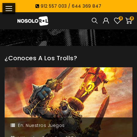
912 557 003 / 644 369 847
0
0
¿Conoces A Los Trolls?
En:
Nuestros Juegos