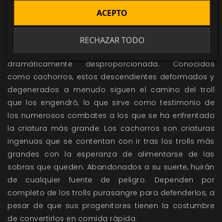
ACEPTO
desechar las extremidades amputadas. De una mano
o un pie cortados a un troll volverá a crecer todo el
cuerpo (cabeza, torso y extremidades), que luego se
RECHAZAR TODO
verá obligado a arrastrar una parte del cuerpo
dramáticamente desproporcionada. Conocidos
como cachorros, estos descendientes deformados y
degenerados a menudo siguen el camino del troll
que los engendró, lo que sirve como testimonio de
los numerosos combates a los que se ha enfrentado
la criatura más grande. Los cachorros son criaturas
ingenuas que se contentan con ir tras los trolls más
grandes con la esperanza de alimentarse de las
sobras que queden. Abandonados a su suerte, huirán
de cualquier fuente de peligro. Dependen por
completo de los trolls purasangre para defenderlos, a
pesar de que sus progenitores tienen la costumbre
de convertirlos en comida rápida.