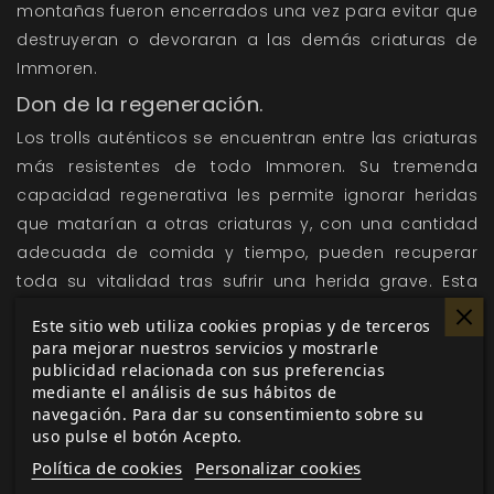
montañas fueron encerrados una vez para evitar que
destruyeran o devoraran a las demás criaturas de
Immoren.
Don de la regeneración.
Los trolls auténticos se encuentran entre las criaturas
más resistentes de todo Immoren. Su tremenda
capacidad regenerativa les permite ignorar heridas
que matarían a otras criaturas y, con una cantidad
adecuada de comida y tiempo, pueden recuperar
toda su vitalidad tras sufrir una herida grave. Esta
regeneración también prolonga de manera
Este sitio web utiliza cookies propias y de terceros
considerable su esperanza de vida. Algunos trolls
para mejorar nuestros servicios y mostrarle
terribles tienen varios cientos de años y muestran
publicidad relacionada con sus preferencias
mediante el análisis de sus hábitos de
pocos signos de decadencia de su fuerza o
navegación. Para dar su consentimiento sobre su
ferocidad.
uso pulse el botón Acepto.
Los cuerpos de los trolls pueden sanar heridas
Política de cookies
Personalizar cookies
horrendas, hasta el punto de que no hay que