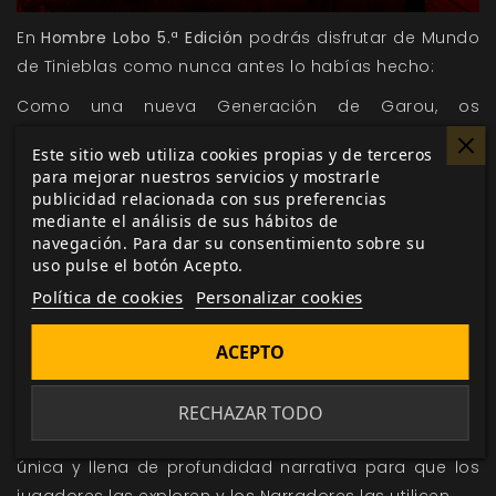
En
Hombre Lobo 5.ª Edición
podrás disfrutar de Mundo
de Tinieblas como nunca antes lo habías hecho:
Como una nueva Generación de Garou, os
enfrentaréis a las fuerzas de la destrucción, la
Este sitio web utiliza cookies propias y de terceros
avaricia, y la codicia que asolan a la Madre Tierra.
para mejorar nuestros servicios y mostrarle
publicidad relacionada con sus preferencias
Utiliza la 5ª edición del Sistema Narrativo para crear
mediante el análisis de sus hábitos de
tus crónicas en el Mundo de Tinieblas.
navegación. Para dar su consentimiento sobre su
uso pulse el botón Acepto.
Incluye todo lo que necesitas para crear tu propio
Política de cookies
Personalizar cookies
personaje o guiar a tu grupo de juego mientras
explora sus nuevas Formas.
ACEPTO
Como hombre lobo, construye tu leyenda, pelea por
Renombre y lucha por recuperar lo que se ha perdido.
RECHAZAR TODO
Únete a una de las once Tribus, cada una de ellas
única y llena de profundidad narrativa para que los