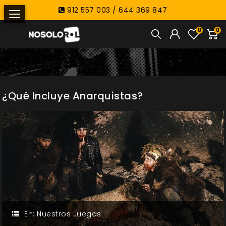
912 557 003 / 644 369 847
0
0
¿Qué Incluye Anarquistas?
En:
Nuestros Juegos