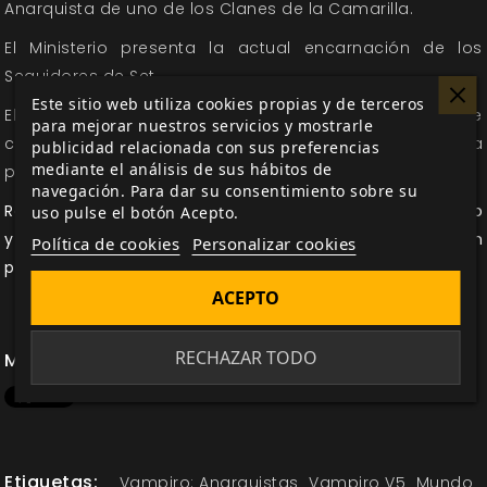
Anarquista de uno de los Clanes de la Camarilla.
El Ministerio presenta la actual encarnación de los
Seguidores de Set.
Este sitio web utiliza cookies propias y de terceros
El libro incluye además varias nuevas fichas de
para mejorar nuestros servicios y mostrarle
conocimientos pensadas especialmente para
publicidad relacionada con sus preferencias
mediante el análisis de sus hábitos de
personajes Anarquistas.
navegación. Para dar su consentimiento sobre su
Reserva tu manual de
Anarquistas
V5
antes de 23 de enero
uso pulse el botón Acepto.
y consigue, de regalo para las 500 primeras reservas, un
Política de cookies
Personalizar cookies
pin con el símbolo del Clan Brujah
ACEPTO
RECHAZAR TODO
Me gusta esto
Etiquetas:
Vampiro: Anarquistas
Vampiro V5
Mundo