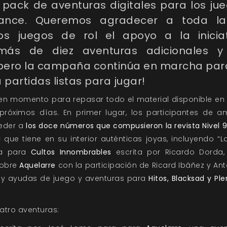
pack de aventuras digitales para los jue
vance. Queremos agradecer a toda l
los juegos de rol el apoyo a la inicia
más de diez aventuras adicionales 
pero la campaña continúa en marcha para 
partidas listas para jugar!
n momento para repasar todo el material disponible en
 próximos días. En primer lugar, los participantes de a
eder a
los doce números que compusieron la revista Nivel 
l
que tiene en su interior auténticas joyas, incluyendo “
ña para
Cultos Innombrables
escrita por Ricardo Dorda,
sobre
Aquelarre
con la participación de Ricard Ibáñez y An
o, y ayudas de juego y aventuras para
Hitos, Blacksad y Ple
atro aventuras: