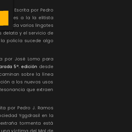
rados. Escrita por Pedro
drones a la la elitista
e guarda varios lingotes
 delata y el servicio de
 la policía sucede algo
ita por José Lomo para
arada 5ª. edición
desde
 caminan sobre la línea
ción a los nuevos usos
a Resonancia que extraen
rita por Pedro J. Ramos
ociedad Yggdrasil en la
 extraña tormenta está
 una víctima del Mal de