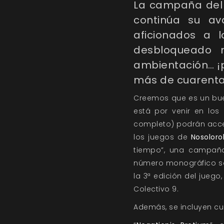
La campaña del 
continúa su a
aficionados a 
desbloqueado 
ambientación… ¡
más de cuarenta 
Creemos que es un bue
está por venir en los
completo) podrán acc
los juegos de
Nosoloro
tiempo”, una campa
número monográfico 
la 3ª edición del jueg
Colectivo 9.
Además, se incluyen cu