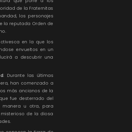
ntura que pone a los
ridad de la Fraternitas
mandad, los personajes
de la reputada Orden de
gno.
ectivesca en la que los
éndose envueltos en un
ducirá a descubrir una
ld
: Durante las últimas
inera, han comenzado a
 Los más ancianos de la
que fue desterrado del
a manera u otra, para
 misterioso de la diosa
ades.