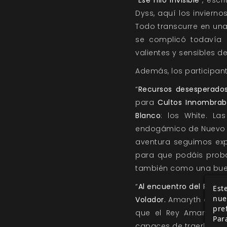
“
Ese hilo invisible
”, esc
Dyss, aquí los invierno
Todo transcurre en una
se complicó todavía 
valientes y sensibles de
Además, los participan
“
Recursos desesperado
para
Cultos Innombrab
Blanco
: los White. La
endogámico de Nuevo Mé
aventura seguimos expl
para que podáis proba
también como una buena
“
Al encuentro del Rey Am
Este
nue
Volador.
Amaryth es una
pre
que el Rey Amarillo 
Par
capaces de traerle de la