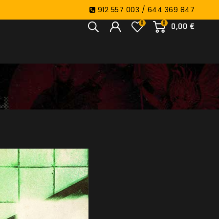
912 557 003 / 644 369 847
0
0
0,00 €