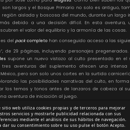
rita por José Lomo para
Magissa
: Como bien saben los qu
s son largos y el Bosque Primario no solo es antiguo, ta
 región aislada y boscosa del mundo, durante un largo in
más debido a una decisión difícil. En esta aventura,
scubren el valor del equilibrio y la armonía de las cosas.
tes del
pack
completo
han conseguido acceso a las siguie
s
”, de 29 páginas, incluyendo personajes pregenerados.
les
supone un nuevo vistazo al culto presentado en e
s tres aventuras del suplemento ofrecen una intensa 
xico, pero son solo unos cortes en la surtida carnicerí
orando las posibilidades narrativas del culto, en form
r los temas y tonos antes de lanzaros de cabeza al s
 aventura de iniciación al juego.
arillo
”, de 15 páginas y escrita por Pedro J. Ramos para
D
 sitio web utiliza cookies propias y de terceros para mejorar
stros servicios y mostrarle publicidad relacionada con sus
 niña que ha escrito una carta al Templo Volador pidien
ferencias mediante el análisis de sus hábitos de navegación.
se ha llevado a Loren, su hermano pequeño, y solamen
a dar su consentimiento sobre su uso pulse el botón Acepto.
s garras de la familia real de Ythil.