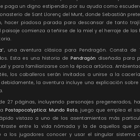
que paga un digno estipendio por su ayuda como escudero
onasterio de Sant Llorenç del Munt, donde Sebastián pret
, hacer piadosa parada para descansar de tanto trají
l paisaje comienza a teñirse de la miel y el herraje de las 
oria.
a
”, una aventura clásica para Pendragón. Consta de 1
os. Esta es una historia de
Pendragón
diseñada para pr
l y para familiarizarse con la época artúrica. Ambienta
s, los caballeros serán invitados a unirse a la cacería
debidamente, la aventura incluye una explicación sobre
a.
 de 27 páginas, incluyendo personajes pregenerados, ha
ara
Postapocalyptica: Mundo Roto
, juego que emplea el si
ápido vistazo a uno de los asentamientos más particular
ontraste entre la vida nómada y la de aquellos que pre
e a los jugadores conocer y usar el singular sistema 