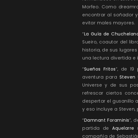
Morfeo. Como dreamrai
encontrar al soñador y 
evitar males mayores.
“
La Guía de Chuchelan
Sueiro, coautor del lib
historia, de sus lugare
una lectura divertida e 
“
Sueños Fritos
”, de 19
aventura para
Steven 
Universe y de sus po
refrescar ciertos con
despertar el gusanillo 
y eso incluye a Steven,
“
Damnant Foraminis
”, 
partida de
Aquelarre
r
compañía de Sebastián 