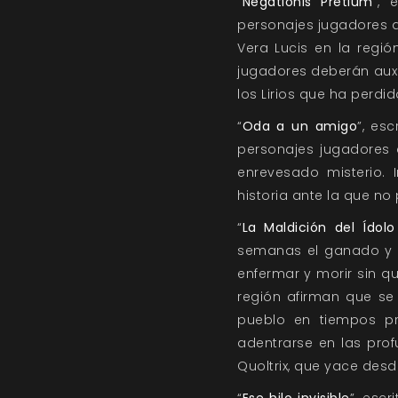
“
Negationis Pretium
”, 
personajes jugadores a
Vera Lucis en la regi
jugadores deberán auxi
los Lirios que ha perdi
“
Oda a un amigo
”, es
personajes jugadores 
enrevesado misterio. 
historia ante la que no
“
La Maldición del Ídolo
semanas el ganado y l
enfermar y morir sin q
región afirman que se
pueblo en tiempos pr
adentrarse en las prof
Quoltrix, que yace desd