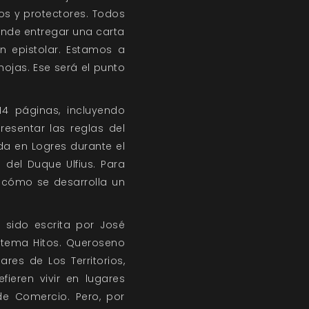
s y protectores. Todos
ende entregar una carta
n epistolar. Estamos a
hojas. Ese será el punto
4 páginas, incluyendo
esentar las reglas del
da en Logres durante el
 del Duque Ulfius. Para
 cómo se desarrolla un
 sido escrita por José
stema Hitos. Queroseno
es de Los Territorios,
fieren vivir en lugares
de Comercio. Pero, por