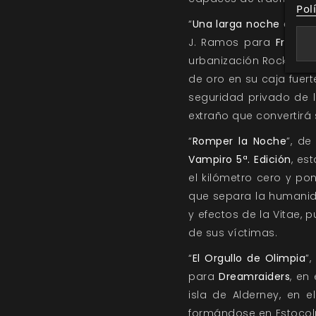
Pol
“
Una larga noche en Ro
J. Ramos para
Fragme
urbanización Rock Sprin
de oro en su caja fuert
seguridad privado de l
extraño que convertirá
“
Romper la Noche
”, de
Vampiro 5ª. Edición
, es
el kilómetro cero y po
que separa la humanid
y efectos de la Vitae, 
de sus víctimas.
“
El Orgullo de Olimpia
”
para
Dreamraiders
, en
isla de Alderney, en 
formándose en Estocolm