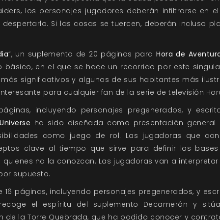
ders, los personajes jugadores deberán infiltrarse en e
despertarlo. Si las cosas se tuercen, deberán incluso pl
dia
”, un suplemento de 20 páginas para
Hora de Aventur
ro básico, en el que se hace un recorrido por este singu
s más significativos y algunos de sus habitantes más ilust
interesante para cualquier fan de la serie de televisión Ho
 páginas, incluyendo personajes pregenerados, y escri
Universe
ha sido diseñada como presentación general d
sibilidades como juego de rol. Las jugadoras que con
ceptos clave al tiempo que sirve para definir las base
a quienes no la conozcan. Las jugadoras van a interpretar
 por supuesto.
de 16 páginas, incluyendo personajes pregenerados, y escr
ecoge el espíritu del suplemento Decamerón y sitú
de la Torre Quebrada, que ha podido conocer y contratar