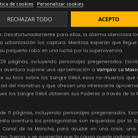
ítica de cookies
Personalizar cookies
ck Springs
”, de 11 páginas, incluyendo personajes pregene
RECHAZAR TODO
ACEPTO
ntos
, narra la historia de la llegada de una banda de la
gs, con la intención de asaltar la casa de un ricachón qu
e. Desafortunadamente para ellos, la alarma silenciosa los
a urbanización los captura. Mientras esperan que llegue
 su pequeño robo en una lucha por la supervivencia.
 29 páginas, incluyendo personajes pregenerados. Escr
ta aventura supone una aproximación a
Vampiro: La Masc
ne su foco sobre los Sangre Débil, esos no-muertos que
ad del monstruo y que ofrecen una interesante aproxima
pues los Sangre Débil obtienen sus Poderes a través de l
, de 11 páginas, incluyendo personajes pregenerados. Esc
 esta aventura los protagonistas son requeridos por la S
el Canal de la Mancha, para ayudar en una crisis: una
o, Suecia, y se sospecha que la causa puede radicar en