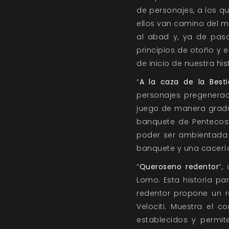
de personajes, a los 
ellos van camino del m
al abad y, ya de paso
principios de otoño y e
de inicio de nuestra hist
“
A la caza de la Besti
personajes pregenerad
juego de manera gradua
banquete de Pentecosté
poder ser ambientada 
banquete y una cacerí
“
Queroseno redentor
”,
Lomo. Esta historia p
redentor propone un r
Velociti. Muestra el c
establecidos y permit