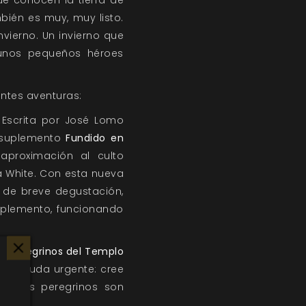
e conocen la tierra de
mbién es muy, muy listo.
vierno. Un invierno que
 unos pequeños héroes
ntes aventuras:
 Escrita por José Lomo
l suplemento
Fundido en
aproximación al culto
a White. Con esta nueva
a de breve degustación,
uplemento, funcionando
o: Peregrinos del Templo
do ayuda urgente: cree
te los peregrinos son