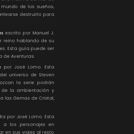
l mundo de los sueños,
antearse destruirlo para
as
escrito por Manuel J.
lar reino hablando de su
res. Esta guía puede ser
ra de Aventuras.
ta por José Lomo. Esta
el universo de Steven
ozcan la serie podrán
s de la ambientación y
 a las Gemas de Cristal,
ita por José Lomo. Esta
a a los personajes en
 en sus viajes al resto