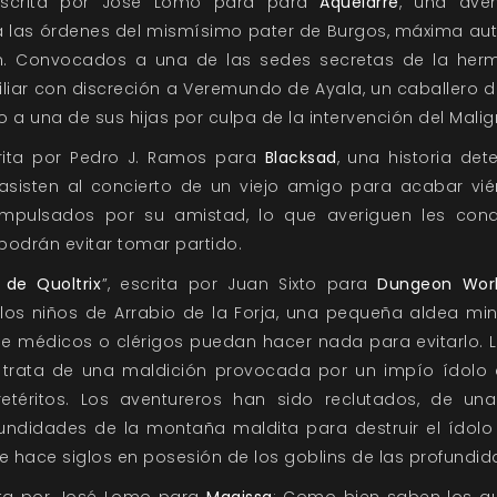
escrita por José Lomo para para
Aquelarre
, una ave
 las órdenes del mismísimo pater de Burgos, máxima auto
ón. Convocados a una de las sedes secretas de la her
liar con discreción a Veremundo de Ayala, un caballero 
do a una de sus hijas por culpa de la intervención del Mali
crita por Pedro J. Ramos para
Blacksad
, una historia det
asisten al concierto de un viejo amigo para acabar vi
Impulsados por su amistad, lo que averiguen les con
 podrán evitar tomar partido.
 de Quoltrix
”, escrita por Juan Sixto para
Dungeon Wor
os niños de Arrabio de la Forja, una pequeña aldea m
ue médicos o clérigos puedan hacer nada para evitarlo.
 trata de una maldición provocada por un impío ídolo 
etéritos. Los aventureros han sido reclutados, de un
undidades de la montaña maldita para destruir el ídolo
e hace siglos en posesión de los goblins de las profundid