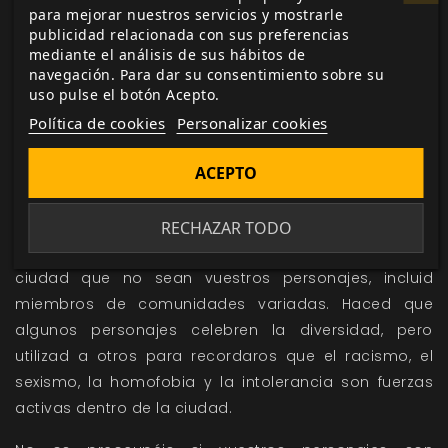
para mejorar nuestros servicios y mostrarle
vuestro estado como inmigrantes, por vuestro
publicidad relacionada con sus preferencias
pasado.
mediante el análisis de sus hábitos de
Lleva a tu personaje a las fronteras entre grupos
navegación. Para dar su consentimiento sobre su
uso pulse el botón Acepto.
sociales. Explora lo que significa amar a alguien a
quien tu comunidad odia o violar alguna norma de tu
Política de cookies
Personalizar cookies
tribu, mortal o sobrenatural. Intenta vivir con las
ACEPTO
tensiones que implican unas normas sociales
imperfectas.
Esforzaos por hacer que el elenco de personajes sea
RECHAZAR TODO
diverso. Cuando describáis a otros residentes de la
ciudad que no sean vuestros personajes, incluid
miembros de comunidades variadas. Haced que
algunos personajes celebren la diversidad, pero
utilizad a otros para recordaros que el racismo, el
sexismo, la homofobia y la intolerancia son fuerzas
activas dentro de la ciudad.