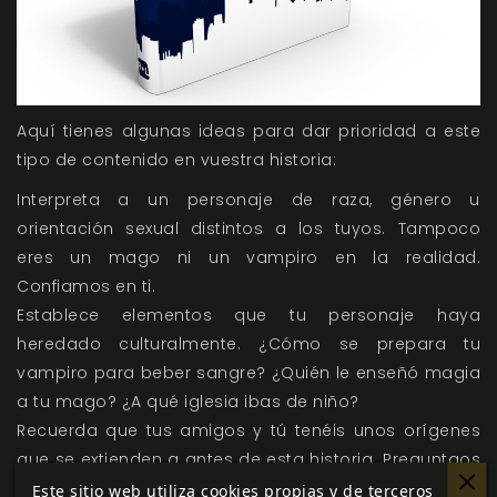
Aquí tienes algunas ideas para dar prioridad a este
tipo de contenido en vuestra historia:
Interpreta a un personaje de raza, género u
orientación sexual distintos a los tuyos. Tampoco
eres un mago ni un vampiro en la realidad.
Confiamos en ti.
Establece elementos que tu personaje haya
heredado culturalmente. ¿Cómo se prepara tu
vampiro para beber sangre? ¿Quién le enseñó magia
a tu mago? ¿A qué iglesia ibas de niño?
Recuerda que tus amigos y tú tenéis unos orígenes
que se extienden a antes de esta historia. Preguntaos
unos a otros por la historia de vuestras familias, por
Este sitio web utiliza cookies propias y de terceros