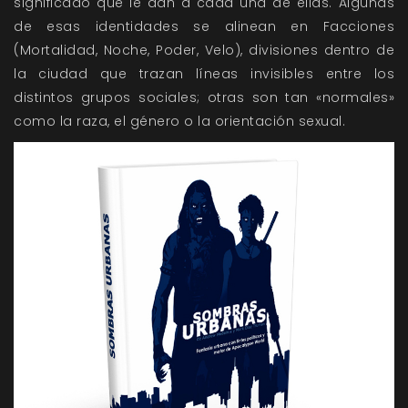
significado que le dan a cada una de ellas. Algunas
de esas identidades se alinean en Facciones
(Mortalidad, Noche, Poder, Velo), divisiones dentro de
la ciudad que trazan líneas invisibles entre los
distintos grupos sociales; otras son tan «normales»
como la raza, el género o la orientación sexual.