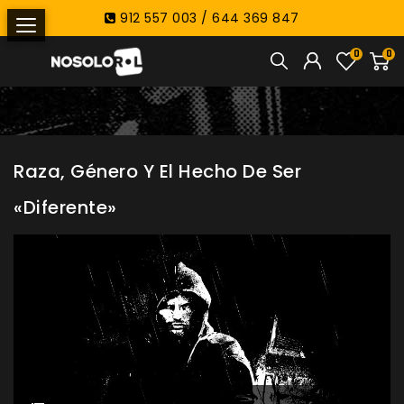
912 557 003 / 644 369 847
0
0
Raza, Género Y El Hecho De Ser
«diferente»