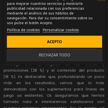
Con respecto a lo que más gusta de
Nosolorol
para mejorar nuestros servicios y mostrarle
Ediciones
,
un 59 % afirma que es el regalo del formato
publicidad relacionada con sus preferencias
mediante el análisis de sus hábitos de
electrónico al comprar el formato físico, seguido de
navegación. Para dar su consentimiento sobre su
las ofertas y promociones (39 %), del descuento en el
uso pulse el botón Acepto.
ejemplar físico al tener el electrónico (37 %), de la
Política de cookies
Personalizar cookies
calidad de las ilustraciones (35 %) y de la variedad
del catálogo (31 %).
ACEPTO
En cuanto a los aspectos a mejorar, la mayor
RECHAZAR TODO
parte de los encuestados quieren más variedad en el
catálogo (46 %), seguido de las ofertas y
promociones (28 %) y el contenido del producto
(18 %). Es destacable que, profundizando un poco
más en los resultados, vemos que lo más
demandado son los suplementos para líneas de
juego ya existentes. Os aseguramos que hemos
tomado nota e intentaremos satisfaceros con