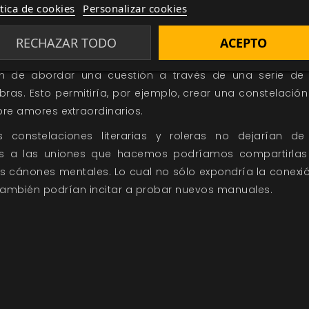
ítica de cookies
Personalizar cookies
d Altmann en Pixabay. Edición propia.
constelación rolera basada en una posible evoluci
RECHAZAR TODO
ACEPTO
ias van más allá de la experiencia personal y pueden el
n de abordar una cuestión a través de una serie de 
obras. Esto permitiría, por ejemplo, crear una constelación
bre amores extraordinarios.
s constelaciones literarias y roleras no dejarían d
ias a las uniones que hacemos podríamos compartirlas
ros cánones mentales. Lo cual no sólo expondría la conex
 también podrían incitar a probar nuevos manuales.