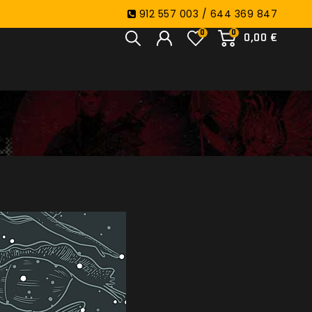
912 557 003 / 644 369 847
0
0
0,00 €