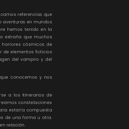
scamos referencias que
do aventuras en mundos
pre hemos tenido en la
 no extraña que muchos
os horrores cósmicos de
 de elementos ficticios
agen del vampiro y del
lo que conocemos y nos
se a los itinerarios de
 creamos constelaciones
eraria estaría compuesta
os de una forma u otra.
en relación.