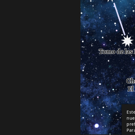
Este
nue
pre
Par