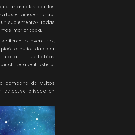
arios manuales por los
 saltaste de ese manual
on un suplemento? Todas
mos interiorizada.
s diferentes aventuras,
 picó la curiosidad por
stinto a lo que habías
de allí te adentraste al
una campaña de Cultos
n detective privado en