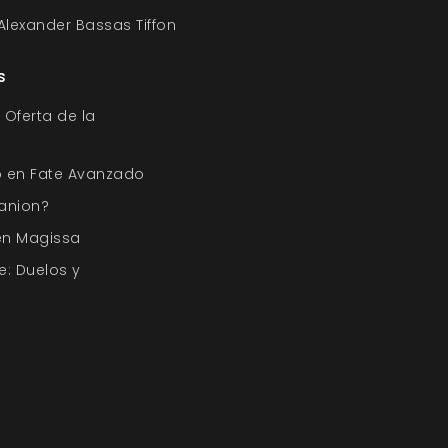
 Alexander Bassas Tiffon
s
 Oferta de la
o en Fate Avanzado
anion?
en Magissa
e: Duelos y