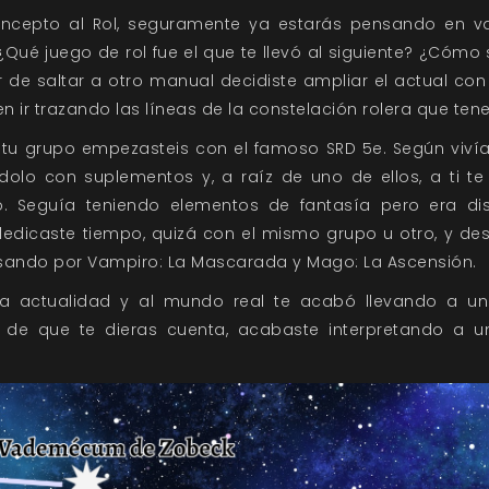
ncepto al Rol, seguramente ya estarás pensando en v
¿Qué juego de rol fue el que te llevó al siguiente? ¿Cómo
r de saltar a otro manual decidiste ampliar el actual c
 ir trazando las líneas de la constelación rolera que tene
y tu grupo empezasteis con el famoso SRD 5e. Según vivíai
olo con suplementos y, a raíz de uno de ellos, a ti te
o. Seguía teniendo elementos de fantasía pero era di
dedicaste tiempo, quizá con el mismo grupo u otro, y des
asando por Vampiro: La Mascarada y Mago: La Ascensión.
la actualidad y al mundo real te acabó llevando a 
 de que te dieras cuenta, acabaste interpretando a u