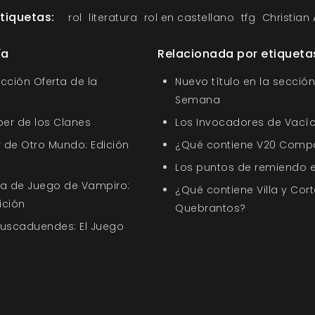
Etiquetas:
rol
literatura
rol en castellano
tfg
Christian
ía
Relacionada por etiqueta
ección Oferta de la
Nuevo título en la sección
Semana
ber de los Clanes
Los Invocadores de Vací
 de Otro Mundo: Edición
¿Qué contiene V20 Comp
Los puntos de remiendo 
uía de Juego de Vampiro:
¿Qué contiene Villa y Cort
ición
Quebrantos?
Buscaduendes: El Juego