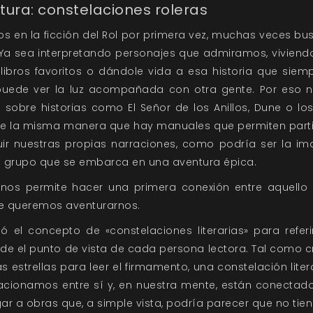
ratura: constelaciones roleras
 en la ficción del Rol por primera vez, muchas veces bu
 Ya sea interpretando personajes que admiramos, vivien
libros favoritos o dándole vida a esa historia que siem
 puede ver la luz acompañada con otra gente. Por eso
 sobre historias como El Señor de los Anillos, Dune o l
. De la misma manera que hay manuales que permiten partir
uir nuestras propias narraciones, como podría ser la im
n grupo que se embarca en una aventura épica.
 nos permite hacer una primera conexión entre aquel
ue queremos aventurarnos.
el concepto de «constelaciones literarias» para referir
de el punto de vista de cada persona lectora. Tal como
 las estrellas para leer el firmamento, una constelación lit
lacionamos entre sí y, en nuestra mente, están conectad
gar a obras que, a simple vista, podría parecer que no tien