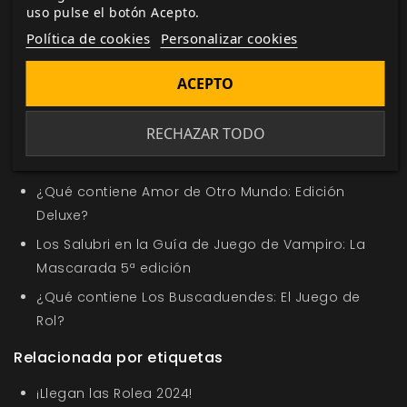
uso pulse el botón Acepto.
Política de cookies
Personalizar cookies
Etiquetas:
Rolea
Eventos
ACEPTO
En la misma categoría
RECHAZAR TODO
Nuevo título en la sección Oferta de la Semana
Los Nosferatu en Saber de los Clanes
¿Qué contiene Amor de Otro Mundo: Edición
Deluxe?
Los Salubri en la Guía de Juego de Vampiro: La
Mascarada 5ª edición
¿Qué contiene Los Buscaduendes: El Juego de
Rol?
Relacionada por etiquetas
¡Llegan las Rolea 2024!