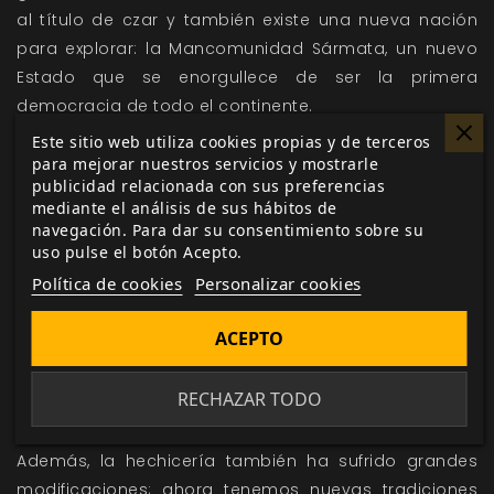
al título de czar y también existe una nueva nación
para explorar: la Mancomunidad Sármata, un nuevo
Estado que se enorgullece de ser la primera
democracia de todo el continente.
Este sitio web utiliza cookies propias y de terceros
El sistema de juego se ha optimizado para hacerlo
para mejorar nuestros servicios y mostrarle
más rápido, más dramático y más fácil de aprender.
publicidad relacionada con sus preferencias
Ahora los personajes tienen muchísimo
mediante el análisis de sus hábitos de
navegación. Para dar su consentimiento sobre su
protagonismo, pues los jugadores deben implicarse
uso pulse el botón Acepto.
en la narración de las escenas y deberán tomar
Política de cookies
Personalizar cookies
complicadas decisiones con las oportunidades que
surgirán al paso. En esta nueva edición se han
ACEPTO
cambiado por completo las reglas de los duelos de
espadas, creando una divertida y dinámica
RECHAZAR TODO
secuencia en la que los espadachines
intercambiarán acciones para vencer a su oponente.
Además, la hechicería también ha sufrido grandes
modificaciones; ahora tenemos nuevas tradiciones