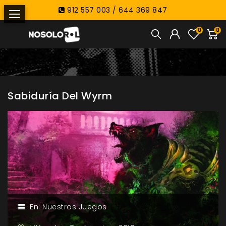
912 557 003 / 644 369 847
0
0
Sabiduría Del Wyrm
En:
Nuestros Juegos