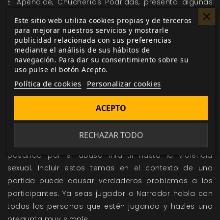
El Apéndice, Chucherías Podridas, presenta algunas
de las herramientas del Wyrm, incluyendo Fetiches
Este sitio web utiliza cookies propias y de terceros
corrompidos, equipo procedente de las fábricas de
para mejorar nuestros servicios y mostrarle
publicidad relacionada con sus preferencias
Malfeas y el departamento de I+D de Pentex, y
mediante el análisis de sus hábitos de
algunos de los productos que las filiales de Pentex
navegación. Para dar su consentimiento sobre su
podrían vender en cualquier pueblo o ciudad del
uso pulse el botón Acepto.
mundo desarrollado.
Política de cookies
Personalizar cookies
Conoce los Límites.
ACEPTO
El
Libro del Wyrm
incluye un montón de temas
RECHAZAR TODO
perturbadores, desde el horror corporal y la necrofilia,
pasando por el abuso infantil hasta la violencia
sexual. Incluir estos temas en el contexto de una
partida puede causar verdaderos problemas a los
participantes. Ya seas jugador o Narrador habla con
todas las personas que estén jugando y hazles una
pregunta muy simple: