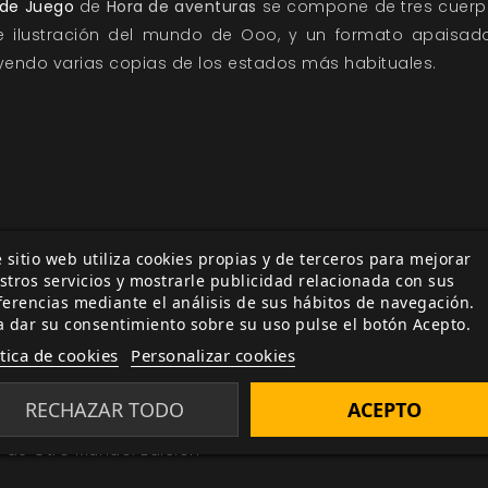
 de Juego
de
Hora de aventuras
se compone de tres cuerpo
e ilustración del mundo de Ooo, y un formato apaisad
uyendo varias copias de los estados más habituales.
 sitio web utiliza cookies propias y de terceros para mejorar
ía
Relacionada por etiqueta
stros servicios y mostrarle publicidad relacionada con sus
ferencias mediante el análisis de sus hábitos de navegación.
ferta de la Semana
a dar su consentimiento sobre su uso pulse el botón Acepto.
ección Oferta de la
ítica de cookies
Personalizar cookies
RECHAZAR TODO
ACEPTO
ber de los Clanes
 de Otro Mundo: Edición