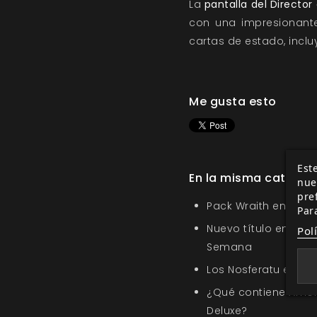
La
pantalla del Director
con una impresionant
cartas de estado, incl
Me gusta esto
Este
En la misma categor
nue
pre
Pack Wraith en la O
Par
Nuevo título en la s
Pol
Semana
Los Nosferatu en Sa
¿Qué contiene Amor
Deluxe?