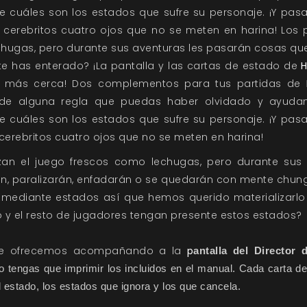
 cuáles son los estados que sufre su personaje. ¡Y pas
 cerebritos cuatro ojos que no se meten en harina! Los
hugas, pero durante sus aventuras les pasarán cosas que
 te has enterado? ¡La pantalla y las cartas de estado de
H
 más cerca! Dos complementos para tus partidas de
 de alguna regla que puedas haber olvidado y ayud
 cuáles son los estados que sufre su personaje. ¡Y pas
cerebritos cuatro ojos que no se meten en harina!
an el juego frescos como lechugas, pero durante sus
n, paralizarán, enfadarán o se quedarán con mente chung
o mediante estados así que hemos querido materializarlo
o y el resto de jugadores tengan presente estos estados?
, te ofrecemos acompañando a la
p
antalla del Director 
o tengas que imprimir los incluidos en el manual. Cada carta de 
el estado, los estados que ignora y los que cancela.