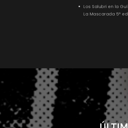
Los Salubri en la G
La Mascarada 5ª ed
ÚLTIM