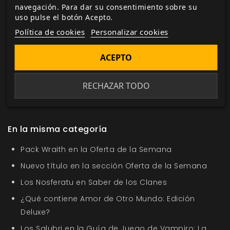
navegación. Para dar su consentimiento sobre su
uso pulse el botón Acepto.
Me gusta esto
Política de cookies
Personalizar cookies
ACEPTO
RECHAZAR TODO
Etiquetas:
Redes Sociales
Eventos Roleros
Jornadas
Mucho Rol
Rol
Noticias
En la misma categoría
Pack Wraith en la Oferta de la Semana
Nuevo título en la sección Oferta de la Semana
Los Nosferatu en Saber de los Clanes
¿Qué contiene Amor de Otro Mundo: Edición
Deluxe?
Los Salubri en la Guía de Juego de Vampiro: La