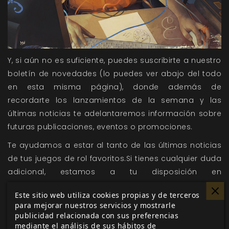
Y, si aún no es suficiente, puedes suscribirte a nuestro
boletín de novedades (lo puedes ver abajo del todo
en esta misma página), donde además de
recordarte los lanzamientos de la semana y las
últimas noticias te adelantaremos información sobre
futuras publicaciones, eventos o promociones.
Te ayudamos a estar al tanto de las últimas noticias
de tus juegos de rol favoritos.Si tienes cualquier duda
adicional, estamos a tu disposición en
atencionalcliente@nosolorol.com
Este sitio web utiliza cookies propias y de terceros
Sé quien tú quieras, conéctate con nosotros como tú
para mejorar nuestros servicios y mostrarle
publicidad relacionada con sus preferencias
quieras y sigue disfrutando de Mucho Rol.
mediante el análisis de sus hábitos de