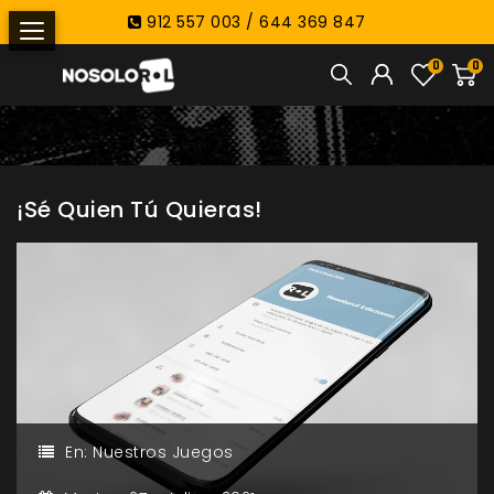
912 557 003 / 644 369 847
0
0
¡Sé Quien Tú Quieras!
En:
Nuestros Juegos