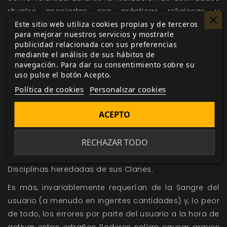
rituales asociadas con prácticas religiosas u
Este sitio web utiliza cookies propias y de terceros
ocultistas mortales, estos Vástagos aprendieron a
para mejorar nuestros servicios y mostrarle
crear lo que se puede describir como pseudo-
publicidad relacionada con sus preferencias
Disciplinas: Poderes basados en la Sangre que
mediante el análisis de sus hábitos de
imitaban la estructura de Disciplinas, pero que no
navegación. Para dar su consentimiento sobre su
uso pulse el botón Acepto.
eran heredables por el Chiquillo propio ni estaban
Política de cookies
Personalizar cookies
abiertas a manifestaciones de nivel de los Antiguos.
Con el tiempo, estas pseudo-Disciplinas llegaron a
ACEPTO
ser conocidas como Magia de Sangre. Inferiores a las
verdaderas Disciplinas en muchos aspectos, las
RECHAZAR TODO
diversas Sendas de Magia de Sangre nunca fueron
tan fáciles de aprender para los Vástagos como las
Disciplinas heredadas de sus Clanes.
Es más, invariablemente requerían de la Sangre del
usuario (a menudo en ingentes cantidades) y, lo peor
de todo, los errores por parte del usuario a la hora de