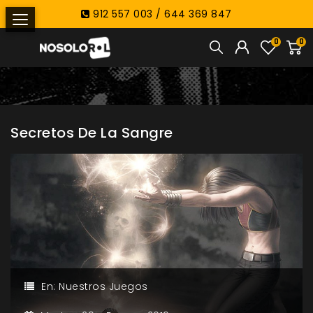
912 557 003 / 644 369 847
0
0
Secretos De La Sangre
En:
Nuestros Juegos