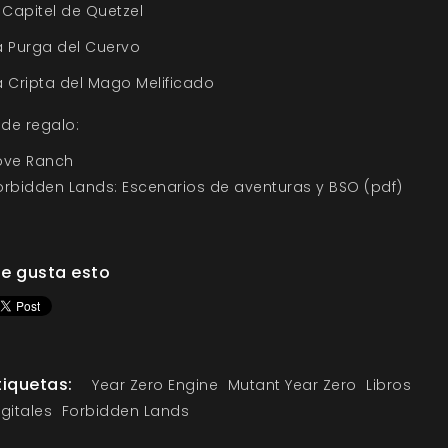
l Capitel de Quetzel
a Purga del Cuervo
a Cripta del Mago Melificado
, de regalo:
ove Ranch
orbidden Lands: Escenarios de aventuras y BSO (pdf)
e gusta esto
tiquetas:
Year Zero Engine
Mutant Year Zero
Libros
igitales
Forbidden Lands