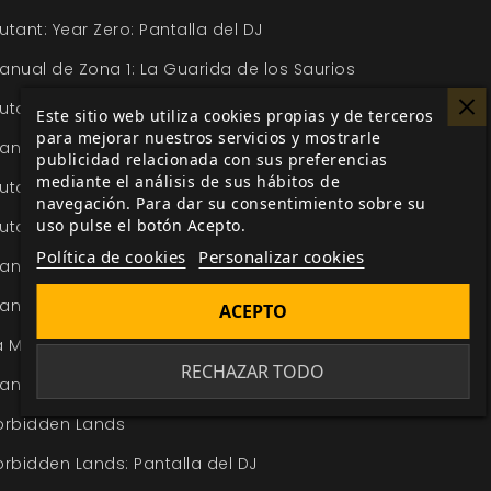
utant: Year Zero: Pantalla del DJ
anual de Zona 1: La Guarida de los Saurios
utant: Genlab Alpha
Este sitio web utiliza cookies propias y de terceros
para mejorar nuestros servicios y mostrarle
anual de Zona 3: ¡Morid, Comecarnes, Morid!
publicidad relacionada con sus preferencias
mediante el análisis de sus hábitos de
utant: Mechatron
navegación. Para dar su consentimiento sobre su
uso pulse el botón Acepto.
utant: Elysium
Política de cookies
Personalizar cookies
anual de Zona 4: La Guerra Eterna
anual de zona 5: Hotel Imperator
ACEPTO
a Muerte Gris
RECHAZAR TODO
anual de Zona 2: El Mar Azul Muerto
orbidden Lands
orbidden Lands: Pantalla del DJ