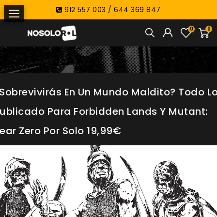
912 557 003 / 644 369 847
0
0
Sobrevivirás En Un Mundo Maldito? Todo L
ublicado Para Forbidden Lands Y Mutant:
ear Zero Por Solo 19,99€