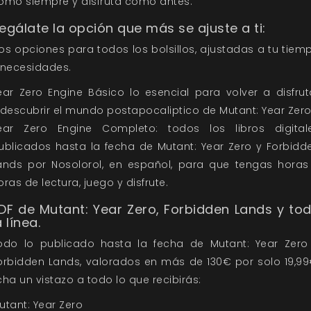
omo siempre y disfruta como antes.
egálate la opción que más se ajuste a ti:
os opciones para todos los bolsillos, ajustadas a tu tiem
 necesidades.
ear Zero Engine Básico lo esencial para volver a disfrut
 descubrir el mundo postapocaliptico de Mutant: Year Zer
ear Zero Engine Completo: todos los libros digital
ublicados hasta la fecha de Mutant: Year Zero y Forbidd
ands por Nosolorol, en español, para que tengas horas
oras de lectura, juego y disfrute.
DF de Mutant: Year Zero, Forbidden Lands y to
a línea.
odo lo publicado hasta la fecha de Mutant: Year Zero
orbidden Lands, valorados en más de 130€ por solo 19,99
cha un vistazo a todo lo que recibirás:
utant: Year Zero