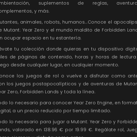
mbientación, suplementos de reglas, aventura
omplementos, y más.
utantes, animales, robots, humanos…Conoce el apocalips
e Mutant: Year Zero y el mundo maldito de Forbidden Lan
in ocupar espacio en tu estantería.
lévate tu colección donde quieras en tu dispositivo digita
iles de páginas de contenido, horas y horas de lectura
uego desde cualquier lugar, en cualquier momento.
onoce los juegos de rol o vuelve a disfrutar como ant
on los juegos postapocalípticos y de aventuras de Mutan
ear Zero, Forbidden Lands y toda la línea.
odo lo necesario para conocer Year Zero Engine, en forma
igital, a un precio reducido por tiempo limitado.
odo lo necesario para jugar a Mutant: Year Zero y Forbidd
ands, valorado en 138.96 € por 19.99 €. Regálate rol, Jue