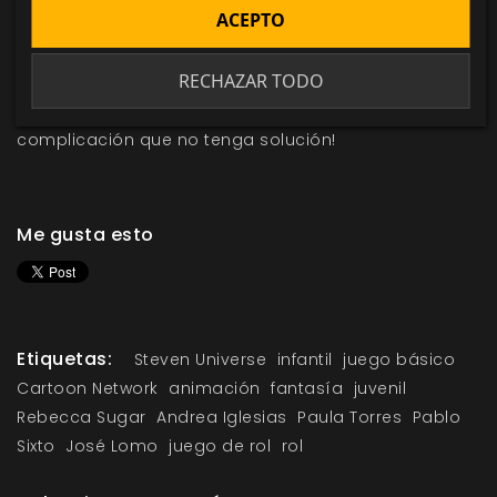
montón de ideas para crear muchas más.
ACEPTO
Con el juego de rol oficial de
Steven Universe
podrás
RECHAZAR TODO
trasladar a tu mesa toda la diversión, la acción y la
ternura de la serie de animación. ¡Y no hay
complicación que no tenga solución!
Me gusta esto
Etiquetas:
Steven Universe
infantil
juego básico
Cartoon Network
animación
fantasía
juvenil
Rebecca Sugar
Andrea Iglesias
Paula Torres
Pablo
Sixto
José Lomo
juego de rol
rol