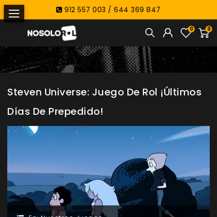
912 557 003 / 644 369 847
0
0
Steven Universe: Juego De Rol ¡Últimos
Días De Prepedido!