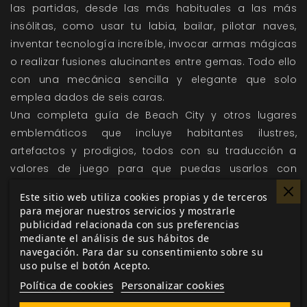
las partidas, desde las más habituales a las más
insólitas, como usar tu labia, bailar, pilotar naves,
inventar tecnología increíble, invocar armas mágicas
o realizar fusiones alucinantes entre gemas. Todo ello
con una mecánica sencilla y elegante que solo
emplea dados de seis caras.
Una completa guía de Beach City y otros lugares
emblemáticos que incluye habitantes ilustres,
artefactos y prodigios, todos con su traducción a
valores de juego para que puedas usarlos con
facilidad en tus partidas. ¡Todo lo que necesitas para
Este sitio web utiliza cookies propias y de terceros
escenificar las extrañas bromas de Cebollo, plantear
para mejorar nuestros servicios y mostrarle
un combate contra una gema corrupta gigante o
publicidad relacionada con sus preferencias
mediante el análisis de sus hábitos de
cualquier otra aventura que se te pase por la cabeza!
navegación. Para dar su consentimiento sobre su
Consejos de narración que te ayudarán a dirigir tus
uso pulse el botón Acepto.
primeras partidas y crear tus propias historias, así
Política de cookies
Personalizar cookies
como una aventura introductoria lista para jugar y un