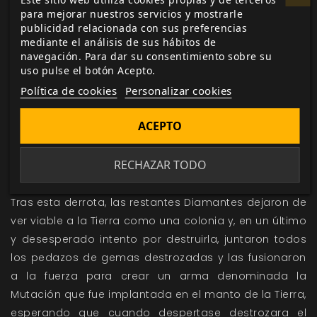
podían huían hacia el Planeta Natal, la Gran
para mejorar nuestros servicios y mostrarle
Autoridad Diamantina lanzó un último ataque contra
publicidad relacionada con sus preferencias
la Tierra, creyendo que así destruirían a las Gemas
mediante el análisis de sus hábitos de
de Cristal. Lanzaron la luz de la corrupción sin
navegación. Para dar su consentimiento sobre su
uso pulse el botón Acepto.
importar quien quedaba en la Tierra, y miles de
Política de cookies
Personalizar cookies
gemas se vieron afectadas, transformándose en
gemas corruptas.
ACEPTO
Rosa Cuarzo, Perla y Granate se salvaron gracias al
RECHAZAR TODO
escudo mágico de Rosa, y Amatista no se vio
afectada porque todavía seguía en la guardería.
Tras esta derrota, las restantes Diamantes dejaron de
ver viable a la Tierra como una colonia y, en un último
y desesperado intento por destruirla, juntaron todos
los pedazos de gemas destrozadas y las fusionaron
a la fuerza para crear un arma denominada la
Mutación que fue implantada en el manto de la Tierra,
esperando que cuando despertase destrozara el