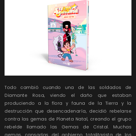
Todo cambió cuando una de las soldados de
Diamante Rosa, viendo el daño que estaban
produciendo a la flora y fauna de la Tierra y la
destrucción que desencadenaría, decidió rebelarse
contra las gemas de Planeta Natal, creando el grupo
rebelde llamado las Gemas de Cristal. Muchas
gemas, cansadas del gobierno totalitarista de los