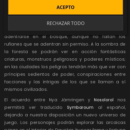
autorizadas parten hacia lo desconocido... si tienen
ACEPTO
suerte, conseguirán volver al mismo lugar por su
propio pie. Los aventureros que buscan tesoros y
RECHAZAR TODO
grandes gestas necesitan una licencia para
adentrarse en el bosque, aunque no faltan los
rufianes que se adentran sin permiso. A la sombra de
la foresta se podrán ver en acción fantásticas
criaturas, monstruos peligrosos y poderes místicos;
en las ciudades los peligros tendrán más que ver con
príncipes sedientos de poder, conspiraciones entre
facciones y las intrigas de los que se llaman a sí
mismos civilizados.
El acuerdo entre
Nya Järnringen
y
Nosolorol
nos
permitirá ver traducido
Symbaroum
al español,
dejando a nuestra disposición un nuevo universo de
juego. Los personajes podrán explorar las arcaicas