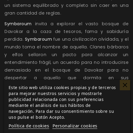
un sistema equilibrado y completo sin caer en una
gran cantidad de reglas.
Symbaroum
invita a explorar el vasto bosque de
Davokar a la caza de tesoros, fama y sabiduría
perdida.
Symbaroum
fue una civilización olvidada, y el
mundo toma el nombre de aquella. Clanes bárbaros
y elfos sellaron un pacto para alcanzar un
entendimiento frágil, un acuerdo para no introducirse
demasiado en el bosque de Davokar para no
despertar a aquello que dormita en sus
profundidades. A la sombra del inmenso bosque, una
Este sitio web utiliza cookies propias y de terceros
civilización sureña que huye de las guerras en su
para mejorar nuestros servicios y mostrarle
publicidad relacionada con sus preferencias
hogar intenta crear una nueva nación, guiados por
mediante el análisis de sus hábitos de
Korinthia, su reina. Este mundo está repleto de lugares
navegación. Para dar su consentimiento sobre su
de interés, como la ciudad capitalina Yndaros o el
uso pulse el botón Acepto.
asentamiento bárbaro Karvosti. Thistle Hold es una de
Política de cookies
Personalizar cookies
las ciudades desde la que las expediciones