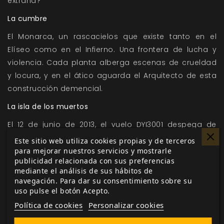
extraña?
La cumbre
El Monarca, un rascacielos que existe tanto en el
Elíseo como en el Infierno. Una frontera de lucha y
violencia. Cada planta alberga escenas de crueldad
y locura, y en el ático aguarda el Arquitecto de esta
construcción demencial.
La isla de los muertos
El 12 de junio de 2013, el vuelo DYI3001 despega de
Bangkok, Tailandia. Tras una hora, se precipita contra
Este sitio web utiliza cookies propias y de terceros
el mar tormentoso. Unos pocos supervivientes llegan
para mejorar nuestros servicios y mostrarle
publicidad relacionada con sus preferencias
a la orilla de una isla remota. Tienen que adaptarse y
mediante el análisis de sus hábitos de
sobrevivir en la extraña selva e intentar escaparse
navegación. Para dar su consentimiento sobre su
antes de que la isla los devore.
uso pulse el botón Acepto.
Política de cookies
Personalizar cookies
La Mansión Laraine