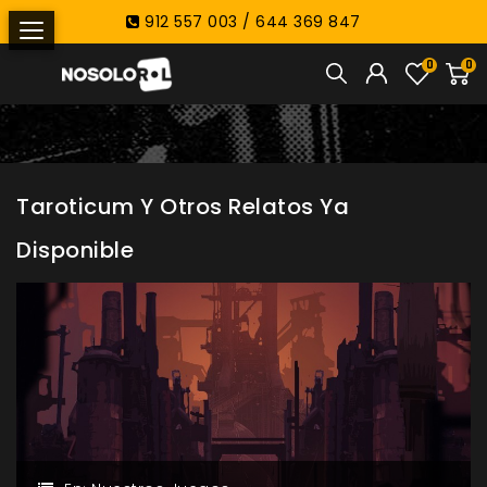
912 557 003 / 644 369 847
0
0
Taroticum Y Otros Relatos Ya
Disponible