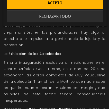
Este escenario está ambientado en los estados
ACEPTO
sureños de Estados Unidos, a finales del verano de
2018. Una famosa youtuber y exploradora urbana
RECHAZAR TODO
desaparece tras adentrarse en la Mansión Laraine,
una antigua residencia con una larga historia. Bajo la
vieja mansión, en las profundidades, hay algo al
acecho que impulsa a la gente hacia la lujuria y la
perversión.
La Exhibición de las Atrocidades
En una inauguración exclusiva a medianoche en el
Centro Artístico Cecil Thorne, en otoño de 2017, se
expondrán las obras completas de Guy Vauqueline
de la colección Triumph de la Mort. Lo que nadie sabe
es que los cuadros están imbuidos con magia y que
reunirlos de esta forma tendrá consecuencias
inesperadas.