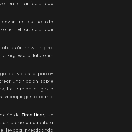
ó en el artículo que
 la aventura que ha sido
zó en el artículo que
 obsesión muy original
i Regreso al futuro en
go de viajes espacio-
 crear una ficción sobre
s, he torcido el gesto
as, videojuegos o cómic
reación de
Time Liner
, fue
cción, como en cuanto a
ue llevaba investigando