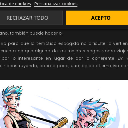
sde luego, no se considera "friki".
ítica de cookies
Personalizar cookies
lo desean, podrán enfrascarse en las más disparatadas p
RECHAZAR TODO
ACEPTO
aje en el tiempo, pero el propio libro te advierte de cuále
nera más sencilla. Si alguien quiere dejar la metafísica d
ano, también puede hacerlo.
o para que la temática escogida no dificulte la vertien
enta de que alguna de las mejores sagas sobre viajes
por lo interesante en lugar de por lo coherente.
Dr. 
 ir construyendo, poco a poco, una lógica alternativa co