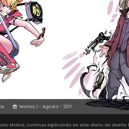
os
Martes,
1 -
Agosto -
2017
 Justo Molina, continua explicando en este diario de diseño