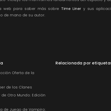
tra web para saber más sobre
Time Liner
y sus aplicac
ño de mano de su autor.
ía
Relacionada por etiqueta
ección Oferta de la
ber de los Clanes
 de Otro Mundo: Edición
uía de Juego de Vampiro: