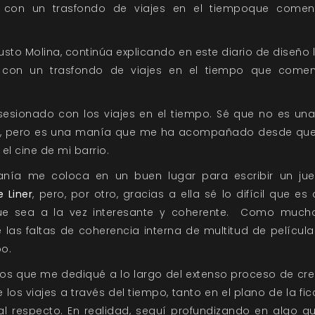
 con un trasfondo de viajes en el tiempoque comenz
Justo Molina, continúa explicando en este diario de diseño
con un trasfondo de viajes en el tiempo que comen
esionado con los viajes en el tiempo. Sé que no es una
ki", pero es una manía que me ha acompañado desde que v
el cine de mi barrio.
anía me coloca en un buen lugar para escribir un jue
 Liner
, pero, por otro, gracias a ella sé lo difícil que es
ue sea a la vez interesante y coherente. Como mucho
e las faltas de coherencia interna de multitud de películ
po.
 los que me dediqué a lo largo del extenso proceso de c
os viajes a través del tiempo, tanto en el plano de la fi
s al respecto. En realidad, seguí profundizando en algo q