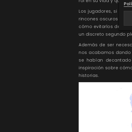
rol en su vida y que, de
Pol
Los jugadores, si así 
rincones oscuros del vi
cómo evitarlos de la ma
un discreto segundo pl
Además de ser necesari
nos acabamos dando cu
se habían decantado 
inspiración sobre cómo
historias.