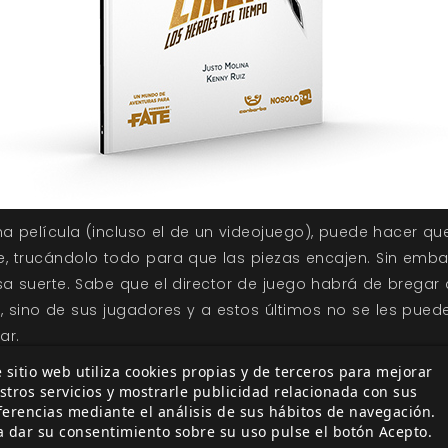
una película (incluso el de un videojuego), puede hacer q
e, trucándolo todo para que las piezas encajen. Sin emba
sa suerte. Sabe que el director de juego habrá de bregar c
, sino de sus jugadores y a estos últimos no se les puede
ar.
 sitio web utiliza cookies propias y de terceros para mejorar
atado de dar una visión sólida y coherente de cómo f
stros servicios y mostrarle publicidad relacionada con sus
reglas funcionan a un nivel lo suficientemente simple. No
ferencias mediante el análisis de sus hábitos de navegación.
equible para niños y para adultos, para roleros y para ge
a dar su consentimiento sobre su uso pulse el botón Acepto.