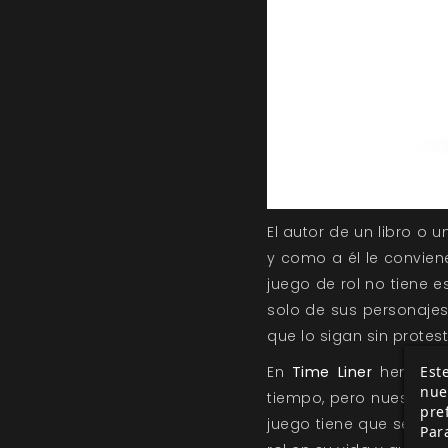
El autor de un libro o 
y como a él le convien
juego de rol no tiene e
solo de sus personajes
que lo sigan sin protest
Este
En
Time Liner
hemos tr
nue
tiempo, pero nuestras 
pre
juego tiene que ser as
Par