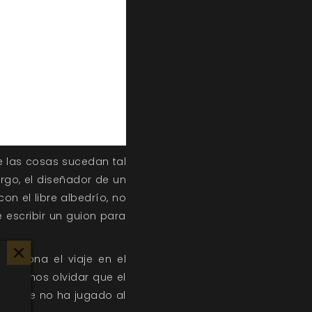
ue las cosas sucedan tal
rgo, el diseñador de un
on el libre albedrío, no
 escribir un guion para
unciona el viaje en el
 podemos olvidar que el
nte que no ha jugado al