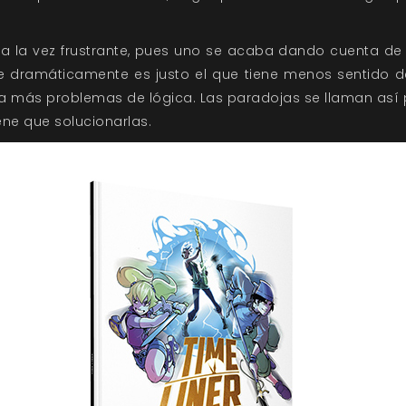
 a la vez frustrante, pues uno se acaba dando cuenta de 
e dramáticamente es justo el que tiene menos sentido d
sa más problemas de lógica. Las paradojas se llaman así 
ene que solucionarlas.