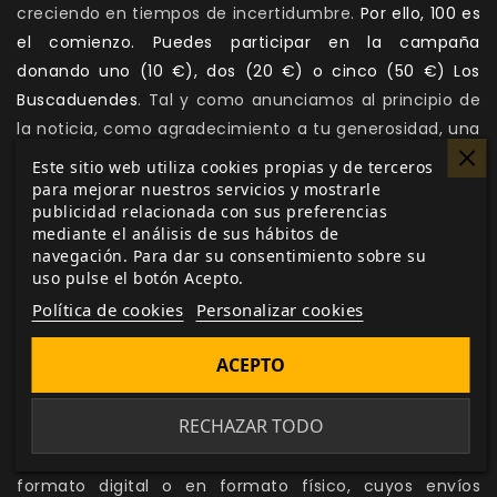
creciendo en tiempos de incertidumbre.
Por ello, 100 es
el comienzo. Puedes participar en la campaña
donando uno (10 €), dos (20 €) o cinco (50 €) Los
Buscaduendes
. Tal y como anunciamos al principio de
la noticia, como agradecimiento a tu generosidad, una
vez finalizada
recibirás vía correo electrónico cupones
Este sitio web utiliza cookies propias y de terceros
de 5 € que podrás emplear en nuestra tienda
online
.
para mejorar nuestros servicios y mostrarle
publicidad relacionada con sus preferencias
Los cupones no son acumulables entre sí pero podrás
mediante el análisis de sus hábitos de
gastarlos en cualquiera de nuestros productos hasta el
navegación. Para dar su consentimiento sobre su
30 de agosto de 2020.
uso pulse el botón Acepto.
Política de cookies
Personalizar cookies
Únete a esta campaña solidaria, quédate en casa y
continúa visitando otros mundos con
Nosolorol
.
Si estás
ACEPTO
satisfecho con nuestro trabajo editorial y quieres
ayudarnos a seguir adelante en esta comprometida
RECHAZAR TODO
situación
, puedes aprovechar para adquirir también
otros títulos de nuestro extenso catálogo, bien sea en
formato digital o en formato físico, cuyos envíos