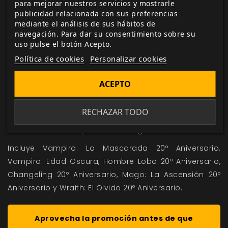
para mejorar nuestros servicios y mostrarle
Otra Cara de la Moneda (M20), Lost Boys (V20), Ocho
publicidad relacionada con sus preferencias
Minutos de Quietud (M20), Nuevo Miembro de
mediante el análisis de sus hábitos de
Waukegan (V20) y OPA Hostil (H20).
navegación. Para dar su consentimiento sobre su
uso pulse el botón Acepto.
También disponibles los Básicos 20º
Aniversario
Política de cookies
Personalizar cookies
Si buscas una puerta de entrada al universo de
ACEPTO
Mundo de Tinieblas, el
Bundle Básicos 20º Aniversario
reúne los manuales fundamentales en formato
RECHAZAR TODO
digital.
Valorado en 122 €, puedes conseguirlo por 30 €
Incluye Vampiro: La Mascarada 20º Aniversario,
Vampiro: Edad Oscura, Hombre Lobo 20º Aniversario,
Changeling 20º Aniversario, Mago: La Ascensión 20º
Aniversario y Wraith: El Olvido 20º Aniversario.
Aprovecha la promoción antes de que