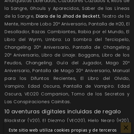
Anarquistas Liberados, Cazadores Cazados II, Ritos de
la Sangre, Ghouls y Aparecidos, Saber de las Líneas
de la Sangre,
Diario de la Jihad de Beckett
, Teatro de la
Mente, Hombre Lobo 20º Aniversario, Pantalla de H20, El
Desollador, Razas Cambiantes, Rabia por el Mundo, El
Libro del Wyrm, Umbra: La Sombra del Terciopelo,
Changeling 20º Aniversario, Pantalla de Changeling
20º Aniversario, Libro de Linaje: Boggans, Libro de los
Feudos, Changeling: Guía del Jugador, Mago 20º
Aniversario, Pantalla de Mago 20º Aniversario, Manual
para los Difuntos Recientes, El Libro del Olvido,
Vampiro: Edad Oscura, Pantalla de Vampiro: Edad
Oscura, VEO20 Companion, Tomo de los Secretos y
Las Conspiraciones Cainitas.
10 aventuras digitales incluidas de regalo
Blackstar (V20), El Diezmo (VEO20), Hielo Negro (H20),
Kerosha Fracturada (H20), La Lista de Nixie (V20), La
Este sitio web utiliza cookies propias y de terceros