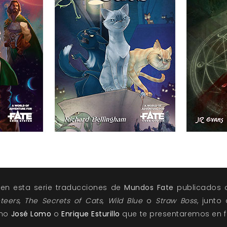
en esta serie traducciones de
Mundos Fate
publicados o
teers
,
The Secrets of Cats
,
Wild Blue
o
Straw Boss
, junto
omo
José Lomo
o
Enrique Esturillo
que te presentaremos en fu