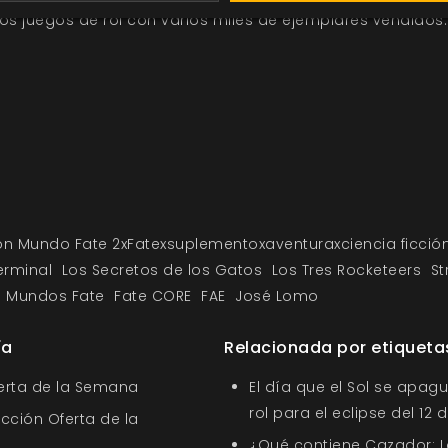
os juegos de rol con varios miles de ejemplares vendidos.
ón Mundo Fate 2xFatexsuplementoxaventuraxciencia ficció
erminal
Los Secretos de los Gatos
Los Tres Rocketeers
St
Mundos Fate
Fate CORE
FAE
José Lomo
ía
Relacionada por etiqueta
ferta de la Semana
El día que el Sol se apagu
rol para el eclipse del 12
ección Oferta de la
¿Qué contiene Cazador: L