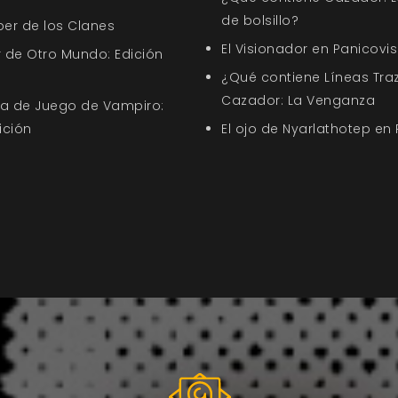
de bolsillo?
ber de los Clanes
El Visionador en Panicovis
 de Otro Mundo: Edición
¿Qué contiene Líneas Tra
Cazador: La Venganza
uía de Juego de Vampiro:
ición
El ojo de Nyarlathotep en