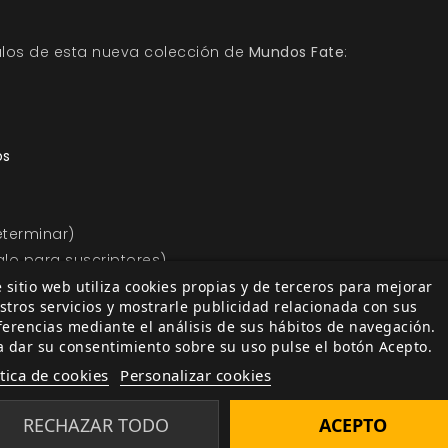
ítulos de esta nueva colección de
Mundos Fate
:
os
eterminar)
lo para suscriptores)
 sitio web utiliza cookies propias y de terceros para mejorar
stros servicios y mostrarle publicidad relacionada con sus
vias
para conocer más sobre estos títulos. En los pr
ferencias mediante el análisis de sus hábitos de navegación.
ación sobre cada uno de los
Mundos Fate
en nuevas no
a dar su consentimiento sobre su uso pulse el botón Acepto.
para descubrir todos los mundos incluidos en esta segu
ítica de cookies
Personalizar cookies
RECHAZAR TODO
ACEPTO
stema de juego de Evil Hat enfocado a la narración y que 