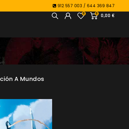
912 557 003 / 644 369 847
0
0
0,00 €
ipción A Mundos