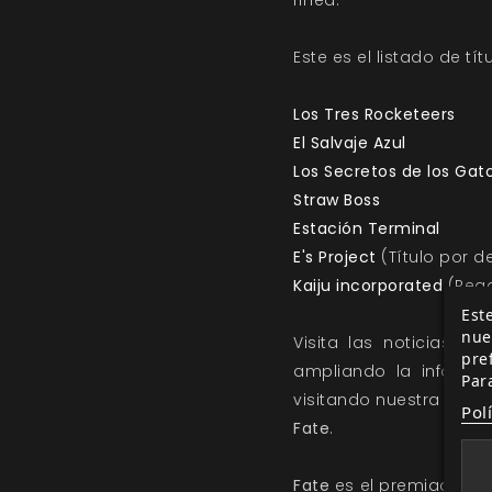
línea.
Este es el listado de t
Los Tres Rocketeers
El Salvaje Azul
Los Secretos de los Gat
Straw Boss
Estación Terminal
E's Project
(Título por d
Kaiju incorporated
(Rega
Este
nue
Visita las
noticias pre
pre
ampliando la inform
Par
visitando nuestra web 
Pol
Fate
.
Fate
es el premiado si