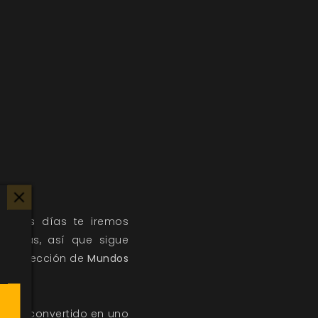
óximos días te iremos
ticias, así que sigue
nda colección de
Mundos
se ha convertido en uno