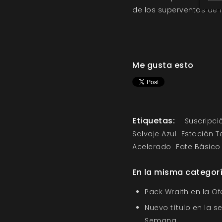
de los superventas de l
Me gusta esto
Etiquetas:
Suscripci
Salvaje Azul
Estación T
Acelerado
Fate Básico
En la misma categor
Pack Wraith en la O
Nuevo título en la s
Semana