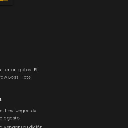
n
terror
gatos
El
raw Boss
Fate
s
e: tres juegos de
 de agosto
a Venganza Edición