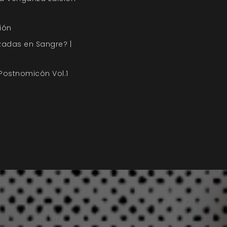
ión
zadas en Sangre? |
 Postnomicón Vol.1