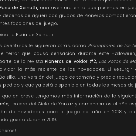
Furia de Xeinoth,
una aventura en la que pusimos en jueg
 y decenas de aguerridos grupos de Pioneros combatier
entes facciones del juego.
s aventuras le siguieron otras, como
Preceptores de las ti
de terror que causó sensación durante este Halloween
parte de la revista
Pioneros de Voldor #2,
Los Pozos de Ma
lvidar la más reciente de las novedades, El Resurgir 
Bolsillo, una versión del juego de tamaño y precio reduci
s pedido y que ya está disponible en todas las mesas de 
 que en breve tengamos más información de la siguient
anía
, tercera del Ciclo de Xarkaz y comencemos el año e
ón de novedades para el juego del año en 2018 y qu
ndo guerra durante 2019.
oneros!