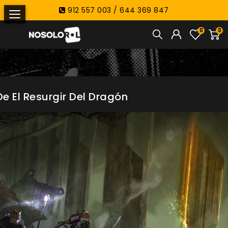
912 557 003 / 644 369 847
0
0
e El Resurgir Del Dragón