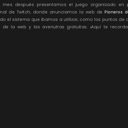
 mes después presentamos el juego organizado en p
anal de Twitch, donde anunciamos la web de
Pioneros d
odo el sistema que ibamos a utilizar, como los puntos de a
s de la web y las avenutras gratuitas. ¡Aquí te recor