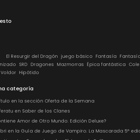
esto
El Resurgir del Dragón
juego básico
Fantasía
Fantasí
nizado
SRD
Dragones
Mazmorras
Épica fantástica
Cole
Voldor
Hipótido
ma categoría
ítulo en la sección Oferta de la Semana
feratu en Saber de los Clanes
ntiene Amor de Otro Mundo: Edición Deluxe?
ubri en la Guía de Juego de Vampiro: La Mascarada 5ª edi