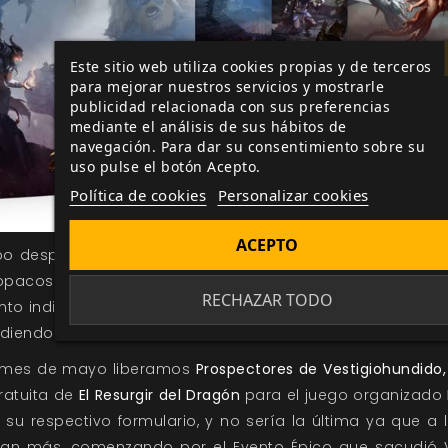
Este sitio web utiliza cookies propias y de terceros
para mejorar nuestros servicios y mostrarle
publicidad relacionada con sus preferencias
mediante el análisis de sus hábitos de
navegación. Para dar su consentimiento sobre su
uso pulse el botón Acepto.
Política de cookies
Personalizar cookies
ACEPTO
po después lanzamos los dados de
El Resurgir del Dragó
opacos) de Xión (transparentes) y de los Peregrinos (p
RECHAZAR TODO
o indispensable para jugar, y que muchos jugadores y 
idiendo.
l mes de mayo liberamos
Prospectores de Vestigiohundido,
ratuita de
El Resurgir del Dragón
para el juego organizado
su respectivo formulario, y no sería la última ya que a l
ían más, comenzando por el Evento Épico que sacudió V