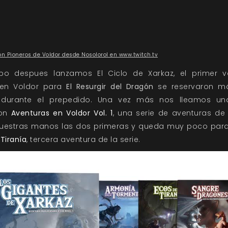
ón Pioneros de Voldor desde Nosolorol en www.twitch.tv
po despues lanzamos El Ciclo de Xarkaz, el primer 
 en Voldor para
El Resurgir del Dragón
se reservaron má
 durante el prepedido. Una vez más nos lleamos un
con
Aventuras en Voldor Vol. 1
, una serie de aventuras de
vuestras manos las dos primeras y queda muy poco para
Tiranía
, tercera aventura de la serie.