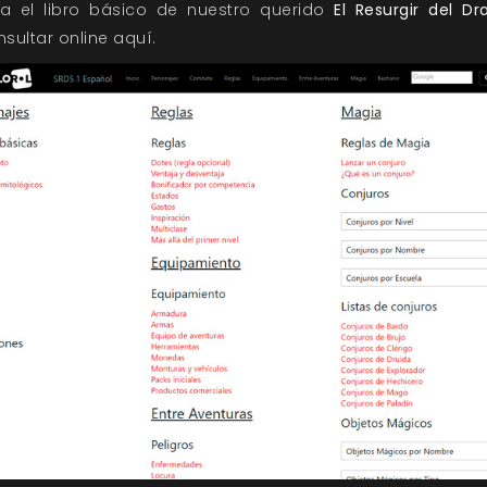
ra el libro básico de nuestro querido
El Resurgir del Dr
sultar online
aquí
.