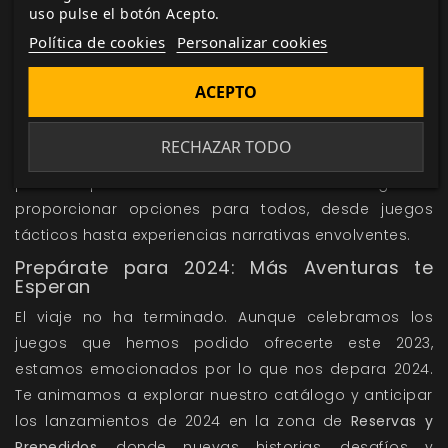
uso pulse el botón Acepto.
digitales, incluyendo el libro digital de manera
Política de cookies
Personalizar cookies
gratuita con tu compra del libro básico.
Juegos de Rol para Todos los Gustos
ACEPTO
La diversidad ha sido, una vez más, nuestra guía,
ofreciendo juegos tanto para los maestros
RECHAZAR TODO
experimentados como para aquellos que dan sus
primeros pasos en el mundo del rol. Nos enorgullece
proporcionar opciones para todos, desde juegos
tácticos hasta experiencias narrativas envolventes.
Prepárate para 2024: Más Aventuras te
Esperan
El viaje no ha terminado. Aunque celebramos los
juegos que hemos podido ofrecerte este 2023,
estamos emocionados por lo que nos depara 2024.
Te animamos a explorar nuestro catálogo y anticipar
los lanzamientos de 2024 en la zona de
Reservas y
Prepedidos
, donde nuevas historias, desafíos y