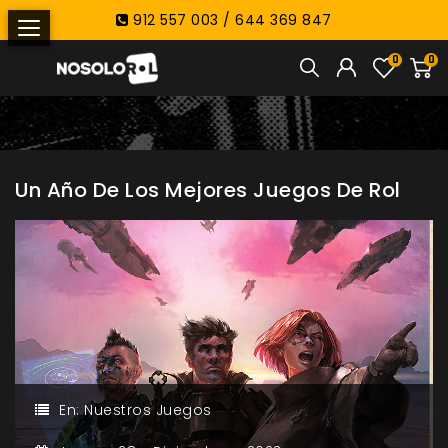
912 557 003 / 644 369 847
0
0
Un Año De Los Mejores Juegos De Rol
En:
Nuestros Juegos