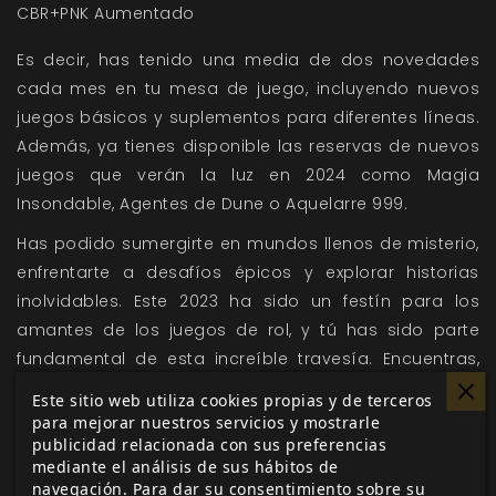
CBR+PNK Aumentado
Es decir, has tenido una media de dos novedades
cada mes en tu mesa de juego, incluyendo nuevos
juegos básicos y suplementos para diferentes líneas.
Además, ya tienes disponible las reservas de nuevos
juegos que verán la luz en 2024 como Magia
Insondable, Agentes de Dune o Aquelarre 999.
Has podido sumergirte en mundos llenos de misterio,
enfrentarte a desafíos épicos y explorar historias
inolvidables. Este 2023 ha sido un festín para los
amantes de los juegos de rol, y tú has sido parte
fundamental de esta increíble travesía. Encuentras,
entre los títulos que hemos publicado, terror,
Este sitio web utiliza cookies propias y de terceros
Cyberpunk, Ciencia ficción, aventuras, fantasía... para
para mejorar nuestros servicios y mostrarle
publicidad relacionada con sus preferencias
que juegues como tú quieras y seas quien tú quieras.
mediante el análisis de sus hábitos de
En 2023 hemos seguido apostando por las ediciones
navegación. Para dar su consentimiento sobre su