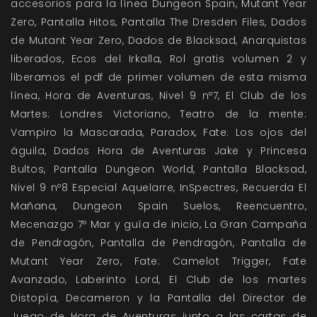
accesorios para la línea Dungeon Spain
,
Mutant Year
Zero
,
Pantalla Hitos
,
Pantalla The Dresden Files
,
Dados
de Mutant Year Zero
,
Dados de Blacksad
,
Anarquistas
liberados
,
Ecos del Irkalla
, Rol gratis volumen 2 y
liberamos el pdf de primer volumen de esta misma
línea
,
Hora de Aventuras
,
Nivel 9 nº7
,
El Club de los
Martes: Londres Victoriano
,
Teatro de la mente:
Vampiro la Mascarada
,
Paradox
,
Fate: Los ojos del
águila
,
Dados Hora de Aventuras Jake
y
Princesa
Bultos
,
Pantalla Dungeon World
,
Pantalla Blacksad
,
Nivel 9 nº8 Especial Aquelarre
,
InSpectres
,
Recuerda El
Mañana
,
Dungeon Spain Suelos
,
Reencuentro
,
Mecenazgo 7º Mar y guía de inicio
,
La Gran Campaña
de Pendragón
,
Pantalla de Pendragón
,
Pantalla de
Mutant Year Zero
,
Fate: Camelot Trigger
,
Fate
Avanzado
,
Laberinto Lord
,
El Club de los martes
Distopía
,
Decameron
y
la Pantalla del Director de
Juego de Hora de Aventuras
junto a las cartas de