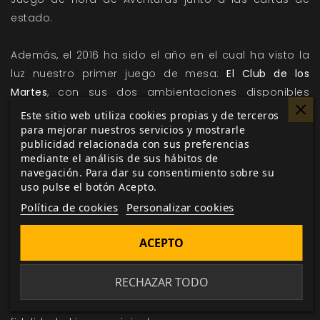
estado.
Además, el 2016 ha sido el año en el cual ha visto la
luz nuestro primer juego de mesa:
El Club de los
Martes
, con sus dos ambientaciones disponibles
hasta el momento:
Londres Victoriano
, para los
Este sitio web utiliza cookies propias y de terceros
jugadores más clásicos y
Distopía
, para los intrépidos
para mejorar nuestros servicios y mostrarle
publicidad relacionada con sus preferencias
que se atrevan a resolver los enigmas del futuro.
mediante el análisis de sus hábitos de
navegación. Para dar su consentimiento sobre su
También nos hemos adentrado en los misterios del
uso pulse el botón Acepto.
rol en vivo con
Teatro de la Mente: Vampiro La
Política de cookies
Personalizar cookies
Mascarada
.
Teatro de la Mente: Vampiro La Mascarada
es una nueva edición del juego clásico que bebe de
ACEPTO
más de dos décadas de material de la icónica
ambientación de Mundo de Tinieblas. Las reglas se
RECHAZAR TODO
han diseñado y adaptado específicamente para el
entorno del rol en vivo, al tiempo que mantienen la