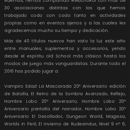
Además, hemos compartido #MuchoRol con más de
30 asociaciones distintas con las que hemos
trabajado codo con codo tanto en actividades
propias como en eventos ajenos y a las cuales les
agradecemos mucho su tiempo y dedicación.
Más de 40 títulos nuevos han visto la luz este año
entre manuales, suplementos y accesorios, yendo
desde el espíritu old School más clásico hasta los
modos de juego más vanguardistas. Durante todo el
2016 has podido jugar a:
Vampiro Edad La Mascarada 20º Aniversario edición
de Batalla
,
El Reino de la Sombra Avanzado
,
Reflejo
,
Hombre Lobo 20º Aniversario
,
Hombre Lobo 20º
Aniversario pantalla del narrador
,
Hombre Lobo 20º
Aniversario El Desollador
,
Dungeon World
,
Magissa
,
Worlds in Peril
,
El invierno de Rudesindus
,
Nivel 9 nº 6
,