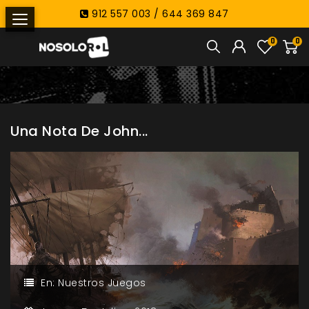
912 557 003 / 644 369 847
0
0
Una Nota De John...
En:
Nuestros Juegos