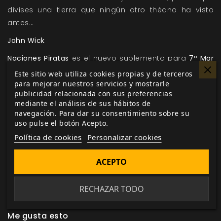
divises una tierra que ningún otro théano ha visto
antes…
John Wick
Naciones Piratas
es el nuevo suplemento para
7º Mar
en el que encontrarás toda la información que
Este sitio web utiliza cookies propias y de terceros
para mejorar nuestros servicios y mostrarle
necesitas para explorar el mar Atabeano, unirte a la
publicidad relacionada con sus preferencias
resistencia numanari, conseguir tatuajes mágicos,
mediante el análisis de sus hábitos de
luchar por la libertad de Jaragua contra la ruin
navegación. Para dar su consentimiento sobre su
Compañía Comercial Atabeana y, por supuesto,
uso pulse el botón Acepto.
navegar los Siete Mares como un pirata. Ahora es el
Política de cookies
Personalizar cookies
momento de izar la vela mayor, vaciar las pistolas ¡y
prepararse para la aventura en alta mar con
ACEPTO
Naciones Piratas
!
RECHAZAR TODO
Me gusta esto