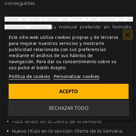
conseguirlas.
Desde las 0:00 h hasta las 23:59 h del viernes 25 de 
tu manual preferido en formato
noviembre consigue 
digital, hazte con ese título que te atrae o atrévete a
Este sitio web utiliza cookies propias y de terceros
probar nuevos juegos por menos de su precio
para mejorar nuestros servicios y mostrarle
publicidad relacionada con sus preferencias
original
y sigue disfrutando de #MuchoRol 
mediante el análisis de sus hábitos de
navegación. Para dar su consentimiento sobre su
uso pulse el botón Acepto.
Política de cookies
Personalizar cookies
Me gusta esto
ACEPTO
RECHAZAR TODO
En la misma categoría
Pack Wraith en la Oferta de la Semana
Nuevo título en la sección Oferta de la Semana