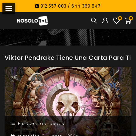
912 557 003 / 644 369 847
0
0
Viktor Pendrake Tiene Una Carta Para Ti
En:
Nuestros Juegos