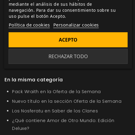
mediante el análisis de sus hábitos de
Me gusta esto
navegación. Para dar su consentimiento sobre su
uso pulse el botón Acepto.
Política de cookies
Personalizar cookies
ACEPTO
Etiquetas:
Monstruonomicón
Iron Kingdoms
suplemento
Aventura
fantasía
Matt Goetz
William
RECHAZAR TODO
Hungerford
Douglas Seacat
William Schoonover
Reinos de hierro
mecánika
hordes
warmahordes
En la misma categoría
Pack Wraith en la Oferta de la Semana
Nuevo título en la sección Oferta de la Semana
Los Nosferatu en Saber de los Clanes
¿Qué contiene Amor de Otro Mundo: Edición
Deluxe?