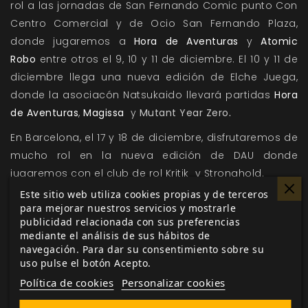
rol a las jornadas de San Fernando Comic punto Con
Centro Comercial y de Ocio San Fernando Plaza,
donde jugaremos a
Hora de Aventuras
y
Atomic
Robo
entre otros el 9, 10 y 11 de diciembre. El 10 y 11 de
diciembre llega una nueva edición de
Elche Juega
,
donde la asociacón Natsukaido llevará partidas
Hora
de Aventuras
,
Magissa
y
Mutant Year Zero
.
En Barcelona, el 17 y 18 de diciembre, disfrutaremos de
mucho rol en la nueva edición de
DAU
donde
jugaremos con el club de rol
Kritik
y
Stronghold
.
Este sitio web utiliza cookies propias y de terceros
También en Barcelona, más concretamente en Gavà,
para mejorar nuestros servicios y mostrarle
la asociación
Trenca't la Closca
organiza el 17 de
publicidad relacionada con sus preferencias
diciembre Posa'm una dotzena!, el evento de rol
mediante el análisis de sus hábitos de
navegación. Para dar su consentimiento sobre su
donde puedes conseguir
Matrioska
,
Despertados
o
uso pulse el botón Acepto.
Paradox
.
Política de cookies
Personalizar cookies
En Mérida, el 17 y 18 de diciembre, la asociación A.L.M.A.