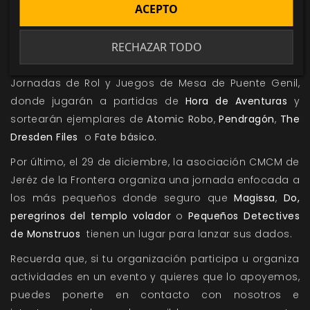
llevarán mucho rol en la nueva edición de
ACEPTO
Extremanga 2016 con
Atomic Robo
.
RECHAZAR TODO
Además, el 16, 17 y 18 de diciembre, en Córdoba, la
asociación Camaleón Rojo organizará las 3as.
Jornadas de Rol y Juegos de Mesa de Puente Genil,
donde jugarán a partidas de
Hora de Aventuras
y
sortearán ejemplares de
Atomic Robo
,
Pendragón
,
The
Dresden Files
o
Fate básico
.
Por último, el 29 de diciembre, la asociación CMCM de
Jeréz de la Frontera organiza una jornada enfocada a
los más pequeños donde seguro que
Magissa
,
Do,
peregrinos del templo volador
o
Pequeños Detectives
de Monstruos
tienen un lugar para lanzar sus dados.
Recuerda que, si tu organización participa u organiza
actividades en un evento y quieres que lo apoyemos,
puedes ponerte en contacto con nosotros e