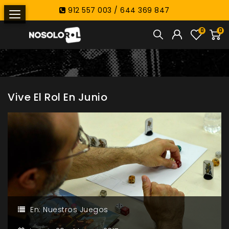
912 557 003 / 644 369 847
0
0
Vive El Rol En Junio
En:
Nuestros Juegos