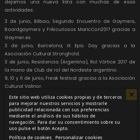
dejamos una nueva lista con muchas de esas
actividades:
3 de junio, Bilbao,
Segundo Encuentro de Gaymers,
Boardgaymers y Frikicuriosos MaricCon2017
gracias a
Gaymer.es
3 de junio, Barcelona, IX Epic Day gracias a la
Asociación Cultural Stronghold
.
3 de junio, Resistencia (Argentina), Rol Vórtice 2017 de
la mano de Club de rol del Nordeste argentino.
9, 10 y 11 de junio, Freak festival gracias a la Asociación
Cultural Valinor.
10 de junio, en Mataró, Torneo de rol Vampiro 20
Este sitio web utiliza cookies propias y de terceros
aniversario organizado por la
Asociación Banshee
para mejorar nuestros servicios y mostrarle
publicidad relacionada con sus preferencias
Errante
.
mediante el análisis de sus hábitos de
10 de junio, en Tarragona, jornadas de puertas
navegación. Para dar su consentimiento sobre su
abiertas del
Club Diógenes
Tarragona, donde
José
uso pulse el botón Acepto.
Lomo presentará
Fundido en Blanco
.
Política de cookies
Personalizar cookies