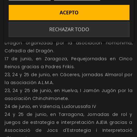
16,17 y 18 de junio, en Girona,
IV Festival
Ludivers
gracias a Ludus Mundi.
ACEPTO
16, 17 y 18 de junio, en Madrid,
Festival de Fantasía de
Fuenlabrada
gracias a Lupus in Fábula.
RECHAZAR TODO
17 de junio, en Madrid,
XII Jornada Lúdica Cofradía del
Dragón
organizada por la asociación homónima,
Cofradía del Dragón
.
17 de junio, en Zaragoza, Pequejornadas en
Cinco
Reinos
gracias a
Padres Frikis
.
23, 24 y 25 de junio, en Cáceres, jornadas
Almarol
por
la asociación A.L.M.A.
23, 24 y 25 de junio, en Huelva,
I Jamón Jugón
por la
asociación
Chinchimonete
.
24 de junio, en Valencia, Ludorussafa IV
24 y 25 de junio, en Tarragona, Jornadas de rol y
juegos de estrategia e interpretación AJEIA gracias a
Associació de Jocs d'Estrategia i Interpretació