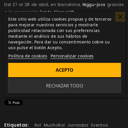
Del 27 al 28 de abril, en Barcelona,
Niggu-jocs
gracias
a la asociación
Sants-Niggurath.
Este sitio web utiliza cookies propias y de terceros
Recuerda que si organizas o participas con tu
para mejorar nuestros servicios y mostrarle
publicidad relacionada con sus preferencias
asociación en un evento o jornada donde el rol juega
mediante el análisis de sus hábitos de
un papel importante, puedes ponerte en contacto
navegación. Para dar su consentimiento sobre su
con nosotros con
al menos un mes de antelación
a
uso pulse el botón Acepto.
través de eventos@nosolorol.com e intentaremos
Política de cookies
Personalizar cookies
participar contigo de la mejor manera posible.
Prepara tus dados y ven a jugar con nosotros.
ACEPTO
RECHAZAR TODO
Me gusta esto
Etiquetas:
Rol
MuchoRol
Jornadas
Eventos