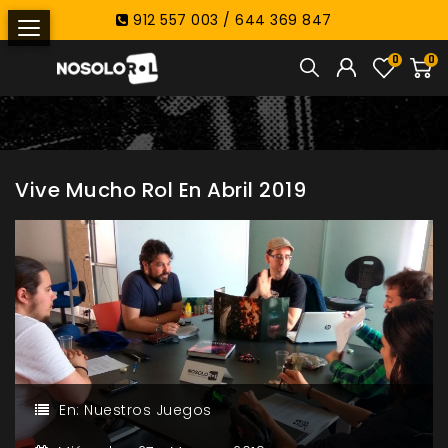
912 557 003 / 644 369 847
0
0
Vive Mucho Rol En Abril 2019
En:
Nuestros Juegos