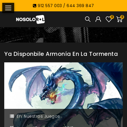
912 557 003 / 644 369 847
0
0
Ya Disponbile Armonía En La Tormenta
En:
Nuestros Juegos