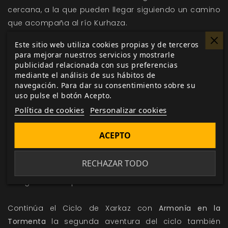
cercana, a la que pueden llegar siguiendo un camino
que acompaña al río Kurhaza.
Este sitio web utiliza cookies propias y de terceros
El camino desde la cordillera de Xarkaz
para mejorar nuestros servicios y mostrarle
publicidad relacionada con sus preferencias
mediante el análisis de sus hábitos de
Aunque esta aventura puede jugarse de manera
navegación. Para dar su consentimiento sobre su
independiente, es posible que el grupo de
uso pulse el botón Acepto.
aventureros se haya enfrentado a los gigantes, y
Política de cookies
Personalizar cookies
otros enemigos, en la aventura
Los Gigantes de
Xarkaz
. Como cada grupo de aventureros es un
ACEPTO
mundo, en la aventura te ofrecemos unos consejos
de cómo unir estas aventuras en función de que
RECHAZAR TODO
ocurriese con el Vademécum de Chraunnus el
Extinguido en tu partida.
Continúa el Ciclo de Xarkaz con
Armonía en la
Tormenta
la segunda aventura del ciclo también