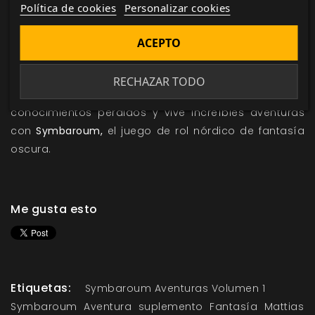
tesoros místicos, 50 curiosidades, 2 mapas a todo
Política de cookies
Personalizar cookies
color, 3 elixires alquímicos, una nueva criatura con 2
rasgos monstruosos inéditos y mucho más.
ACEPTO
Explora un mundo repleto de trolls, aberraciones y
RECHAZAR TODO
otros peligros en busca de fama, fortuna y
conocimientos perdidos y vive increíbles aventuras
con
Symbaroum
,
el juego de rol nórdico de fantasía
oscura.
Me gusta esto
Etiquetas:
Symbaroum Aventuras Volumen 1
Symbaroum
Aventura
suplemento
Fantasía
Mattias