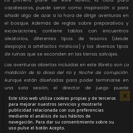
La primera parte de este libreto, la Guía para
cazatesoros, puede servir como inspiración o para
añadir algo de azar a la hora de dirigir aventuras en
el bosque. Además de reglas sobre preparativos y
excavaciones, contiene tablas con encuentros
aleatorios, diferentes tipos de tesoros (desde
despojos a artefactos místicos) y los diversos tipos
de ruinas que se esconden en las tierras salvajes.
Las aventuras abiertas incluidas en este libreto son
La
maldición de la diosa del río
y
Noche de corrupción
.
Aunque están diseñadas para poder terminarse en
una sola sesión, el director de juego puede
desarrollarlas y aumentar su duración fácilmente. En
Este sitio web utiliza cookies propias y de terceros
cualquier caso, deberían proporcionar material para
para mejorar nuestros servicios y mostrarle
publicidad relacionada con sus preferencias
muchas horas de juego emocionantes y divertidas.
mediante el análisis de sus hábitos de
navegación. Para dar su consentimiento sobre su
Aventuras, volumen I
incluye 8 nuevos artefactos, 12
uso pulse el botón Acepto.