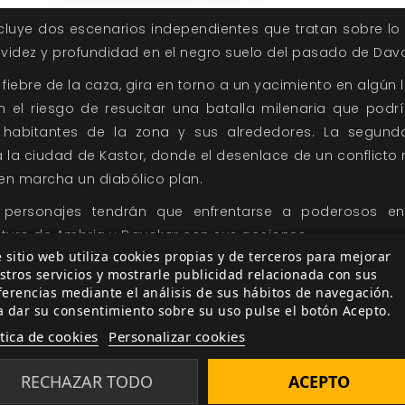
cluye dos escenarios independientes que tratan sobre l
idez y profundidad en el negro suelo del pasado de Davo
 fiebre de la caza, gira en torno a un yacimiento en algú
n el riesgo de resucitar una batalla milenaria que pod
 habitantes de la zona y sus alrededores. La segunda
la ciudad de Kastor, donde el desenlace de un conflicto 
n marcha un diabólico plan.
personajes tendrán que enfrentarse a poderosos en
uturo de Ambria y Davokar con sus acciones.
 sitio web utiliza cookies propias y de terceros para mejorar
ntiene:
stros servicios y mostrarle publicidad relacionada con sus
ferencias mediante el análisis de sus hábitos de navegación.
zaciones para aventuras: la ciudad de Kastor y el yaci
a dar su consentimiento sobre su uso pulse el botón Acepto.
ítica de cookies
Personalizar cookies
las dos localizaciones.
os místicos.
RECHAZAR TODO
ACEPTO
os monstruosos y elixires, más una introducción a la