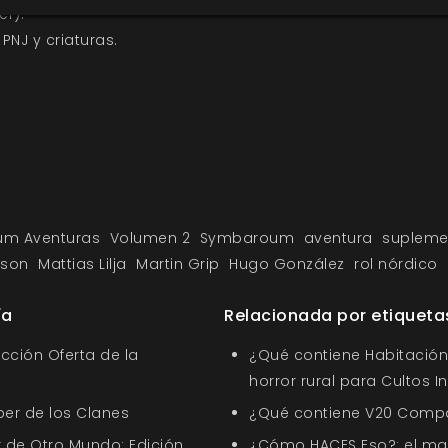
er).
NJ y criaturas.
m Aventuras
Volumen 2
Symbaroum
aventura
supleme
sson
Mattias Lilja
Martin Grip
Hugo González
rol nórdico
ía
Relacionada por etiqueta
ección Oferta de la
¿Qué contiene Habitación 
horror rural para Cultos 
ber de los Clanes
¿Qué contiene V20 Comp
 de Otro Mundo: Edición
¿Cómo HACES Eso?: el ma