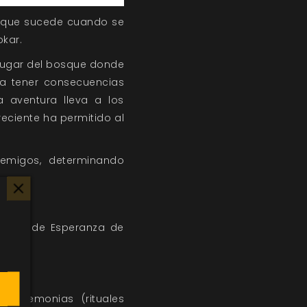
o que sucede cuando se
kar.
n lugar del bosque donde
ría tener consecuencias
 aventura lleva a los
reciente ha permitido al
emigos, determinando
miento de Esperanza de
s ceremonias (rituales