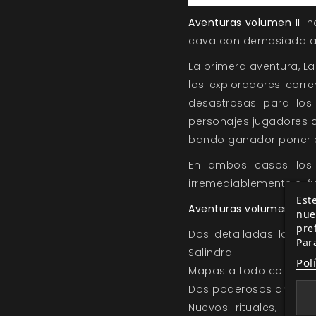
Aventuras volumen II
in
cava con demasiada av
La primera aventura, La
los exploradores corre
desastrosas para los
personajes jugadores a 
bando ganador poner e
En ambos casos los 
irremediablemente el f
Este
Aventuras volumen II
co
nue
pre
Dos detalladas locali
Par
Salindra.
Pol
Mapas a todo color de 
Dos poderosos artefact
Nuevos rituales, rasg