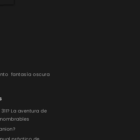
nto
fantasía oscura
s
311? La aventura de
Innombrables
anion?
nual práctico de