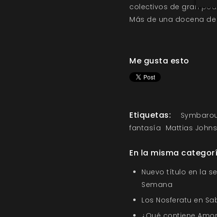
colectivos de gran pod
Más de una docena de P
Me gusta esto
Etiquetas:
Symbarou
fantasía
Mattias John
En la misma categor
Nuevo título en la s
Semana
Los Nosferatu en Sa
¿Qué contiene Amor