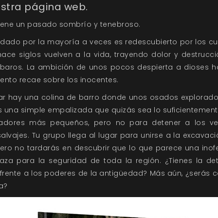
estra página web.
tiene un pasado sombrío y tenebroso.
idado por la mayoría a veces es redescubierto por los cu
hace siglos vuelven a la vida, trayendo dolor y destrucc
baros. La ambición de unos pocos despierta a dioses 
iento recae sobre los inocentes.
ar hay una colina de barro donde unos osados explorad
as una simple empalizada que quizás sea lo suficientemen
dadores más pequeños, pero no para detener a los ve
salvajes. Tu grupo llega al lugar para unirse a la excava
 pero no tardarás en descubrir que lo que parece una inof
za para la seguridad de toda la región. ¿Tienes la det
frente a los poderes de la antigüedad? Más aún, ¿serás 
a?