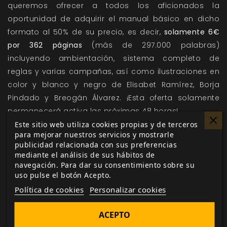
queremos ofrecer a todos los aficionados la
oportunidad de adquirir el manual básico en dicho
formato al 50% de su precio, es decir,
solamente 6€
por 362 páginas
(más de 297.000 palabras)
incluyendo ambientación, sistema completo de
reglas y varias campañas, así como ilustraciones en
color y blanco y negro de Elisabet Ramírez, Borja
Pindado y Breogán Álvarez. ¡Esta oferta solamente
permanecerá activa las próximas 48 horas!
Este sitio web utiliza cookies propias y de terceros
También queremos aprovechar la ocasión para
para mejorar nuestros servicios y mostrarle
recordar a los jugadores que ya dispongan de su
publicidad relacionada con sus preferencias
mediante el análisis de sus hábitos de
versión electrónica del libro, que podrán descargar la
navegación. Para dar su consentimiento sobre su
versión revisada gratuitamente desde su área de
uso pulse el botón Acepto.
descarga personal, reemplazando el nuevo archivo
Política de cookies
Personalizar cookies
electrónico a la versión anterior.
ACEPTO