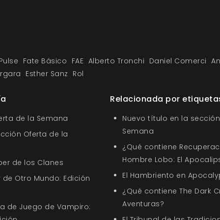
Pulse
Fate Básico
FAE
Alberto Tronchi
Daniel Comerci
An
ergara
Esther Sanz
Rol
ía
Relacionada por etiqueta
ferta de la Semana
Nuevo título en la sección
Semana
ección Oferta de la
¿Qué contiene Recuperació
Hombre Lobo: El Apocalip
ber de los Clanes
El Hambriento en Apocaly
 de Otro Mundo: Edición
¿Qué contiene The Dark Cr
Aventuras?
uía de Juego de Vampiro:
ición
El Tribunal de las Tradicio