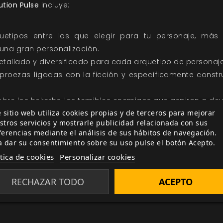
ution Pulse
incluye:
uetipos entre los que elegir para tu personaje, más
 una gran personalización.
etallado y diversificado para cada arquetipo de personaje
proezas ligadas con la ficción y específicamente constr
obre los hekaths, los temibles enemigos que aspiran a de
 sitio web utiliza cookies propias y de terceros para mejorar
a realidad y para el pulso, la energía que alimenta a los 
stros servicios y mostrarle publicidad relacionada con sus
as para crear tu propio apocalipsis a merced de la furia 
ferencias mediante el análisis de sus hábitos de navegación.
tar el oscuro mundo de Evolution Pulse desde los ojos de 
a dar su consentimiento sobre su uso pulse el botón Acepto.
ítica de cookies
Personalizar cookies
comendado para lectores adultos. Esta ambientación n
RECHAZAR TODO
ACEPTO