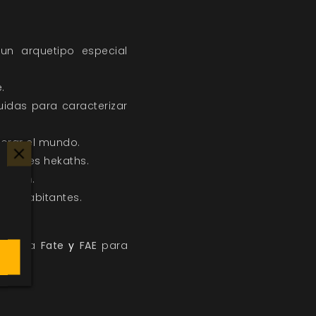
 un arquetipo especial
.
uidas para caracterizar
vorar el mundo.
temibles hekaths.
hekath.
sus habitantes.
ecesita
Fate
y
FAE
para