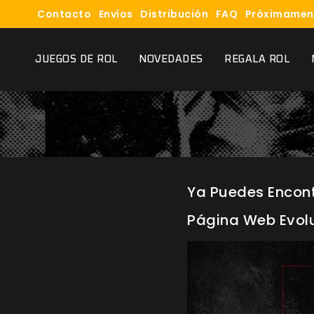
Contacto
Envíos
Distribución
FAQ
Próximamen
JUEGOS DE ROL
NOVEDADES
REGALA ROL
Ya Puedes Encont
Página Web Evolu