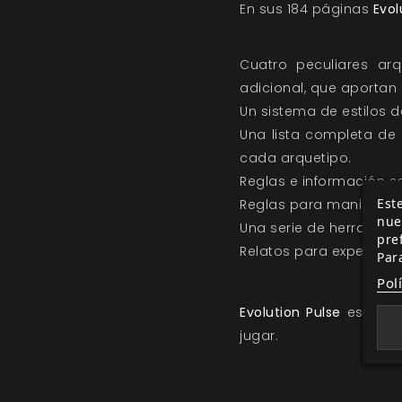
En sus 184 páginas
Evol
Cuatro peculiares arq
adicional, que aportan
Un sistema de estilos d
Una lista completa de 
cada arquetipo.
Reglas e información s
Este
Reglas para manipular l
nue
Una serie de herramient
pre
Relatos para experimen
Par
Pol
Evolution Pulse
está re
jugar.