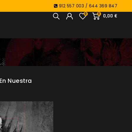
912 557 003 / 644 369 847
0
0
0,00 €
 En Nuestra