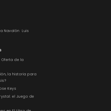
a Navalón
Luis
s
 Oferta de la
n, la historia para
sis?
pse Keys
ystal: el Juego de
nes en El Libro de