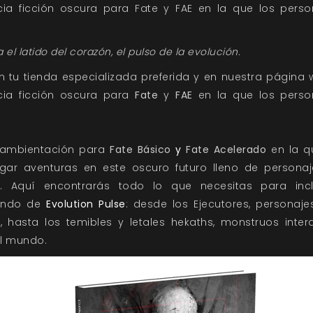
ia ficción oscura para Fate y FAE en la que los per
a el latido del corazón, el pulso de la evolución.
n tu tienda especializada preferida y en nuestra página
cia ficción oscura para
Fate
y
FAE
en la que los perso
ambientación para
Fate Básico
y
Fate Acelerado
en la q
gar aventuras en este oscuro futuro lleno de person
d. Aquí encontrarás todo lo que necesitas para incl
mundo de
Evolution Pulse
: desde los Ejecutores, personaj
ales, hasta los temibles y letales hekaths, monstruos int
el mundo.