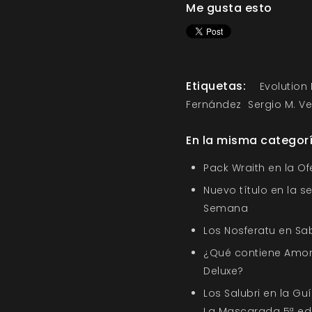
Me gusta esto
Etiquetas:
Evolution 
Fernández
Sergio M. V
En la misma categor
Pack Wraith en la O
Nuevo título en la s
Semana
Los Nosferatu en Sa
¿Qué contiene Amor
Deluxe?
Los Salubri en la G
La Mascarada 5ª ed