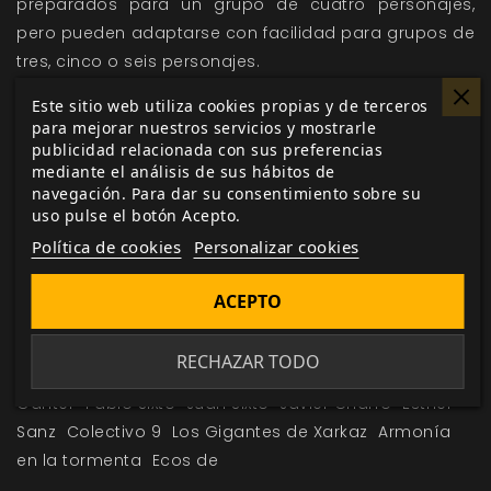
preparados para un grupo de cuatro personajes,
pero pueden adaptarse con facilidad para grupos de
tres, cinco o seis personajes.
Comienza el ciclo de Xarkaz ¡Suerte, Pionero!
Este sitio web utiliza cookies propias y de terceros
para mejorar nuestros servicios y mostrarle
publicidad relacionada con sus preferencias
mediante el análisis de sus hábitos de
Me gusta esto
navegación. Para dar su consentimiento sobre su
uso pulse el botón Acepto.
Política de cookies
Personalizar cookies
ACEPTO
Etiquetas:
Aventuras en Voldor Vol 1
El Resurgir del
Dragón
aventuras
suplemento
Fantasía
Fantasía
RECHAZAR TODO
heroica
juego organizado
Voldor
Pablo Claudio
Ganter
Pablo Sixto
Juan Sixto
Javier Charro
Esther
Sanz
Colectivo 9
Los Gigantes de Xarkaz
Armonía
en la tormenta
Ecos de