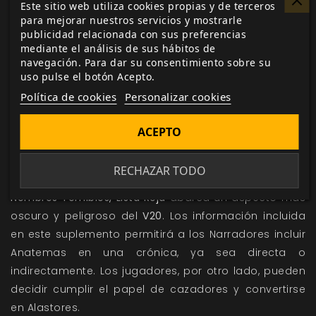
Este sitio web utiliza cookies propias y de terceros
Además de estas influencias, el material de referencia
para mejorar nuestros servicios y mostrarle
que guarda relación con la investigación de los
publicidad relacionada con sus preferencias
mediante el análisis de sus hábitos de
habitantes del infierno es relevante para el material
navegación. Para dar su consentimiento sobre su
presentado en este suplemento. Para obtener
uso pulse el botón Acepto.
inspiración para una crónica que incluya el
Política de cookies
Personalizar cookies
infernalismo, el cómic
Hellblazer
y la serie de televisión
Constantine
son fuentes excelentes. Igualmente, sería
ACEPTO
una buena idea revisar los cómics y las películas de
Hellboy
.
RECHAZAR TODO
Nombres Temibles, Lista Roja
abarca un aspecto más
oscuro y peligroso del
V20
. Los información incluida
en este suplemento permitirá a los Narradores incluir
Anatemas en una crónica, ya sea directa o
indirectamente. Los jugadores, por otro lado, pueden
decidir cumplir el papel de cazadores y convertirse
en Alastores.