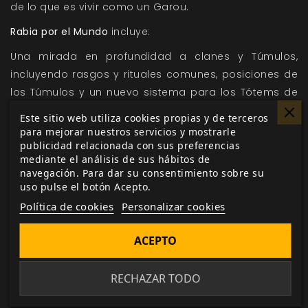
de lo que es vivir como un Garou.
Rabia por el Mundo
incluye:
Una mirada en profundidad a clanes y Túmulos,
incluyendo rasgos y rituales comunes, posiciones de
los Túmulos y un nuevo sistema para los Tótems de
clan.
Este sitio web utiliza cookies propias y de terceros
Historias de los viajes de tres Garou, destacando los
para mejorar nuestros servicios y mostrarle
publicidad relacionada con sus preferencias
peligros y oportunidades de la Tejedora, el Kaos y el
mediante el análisis de sus hábitos de
Wyrm
navegación. Para dar su consentimiento sobre su
Nuevos antagonistas, Tótems, Dones, Ritos y Fetiches.
uso pulse el botón Acepto.
Política de cookies
Personalizar cookies
Además de un vistazo detallado a clanes y Túmulos,
este libro también incluye historias sobre los viajes de
ACEPTO
tres Garou que se han dedicado a descubrir más
sobre la Tríada. Los Narradores que deseen extender
RECHAZAR TODO
su mundo, y los jugadores que deseen que sus
personajes acepten un cargo en su clan encontrarán